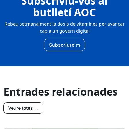
Subscriviu-vos al
butlletí AOC
Rebeu setmanalment la dosis de vitamines per avançar
cap a un govern digital
Subscriure'm
Entrades relacionades
Veure totes →