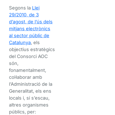
Segons la
Llei
29/2010, de 3
d’agost, de l’ús dels
mitjans electrònics
al sector públic de
Catalunya
, els
objectius estratègics
del Consorci AOC
són,
fonamentalment,
col·laborar amb
l’Administració de la
Generalitat, els ens
locals i, si s’escau,
altres organismes
públics, per: