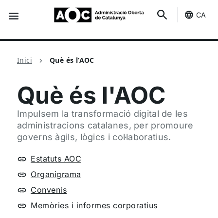
CA
Seu-e
Estat Serveis
Què és l’AOC
Inici
Què és l’AOC
Què és l'AOC
Impulsem la transformació digital de les
administracions catalanes, per promoure
governs àgils, lògics i col·laboratius.
Estatuts AOC
Organigrama
Convenis
Memòries i informes corporatius