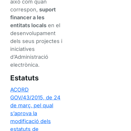
això com quan
correspon,
suport
financer a les
entitats locals
en el
desenvolupament
dels seus projectes i
iniciatives
d’Administració
electrònica.
Estatuts
ACORD
GOV/43/2015, de 24
de març, pel qual
s’aprova la
modificació dels
estatuts de