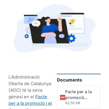
L’Administració
Documents
Oberta de Catalunya
(AOC) té la seva
Pacte per a la
gènesi en el
Pacte
promoció...
42,56 KB
per a la promoció i el