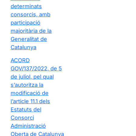
determinats
consorcis, amb
participació
majoritària de la
Generalitat de
Catalunya
ACORD
GOV/137/2022, de 5
de juliol, pel qual
s’autoritza la
modificació de
l’article 11.1 dels
Estatuts del
Consorci
Administració
Oberta de Catalunya