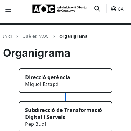
CA
Seu-e
Estat Serveis
Inici
Què és l’AOC
Organigrama
Organigrama
Direcció gerència
Miquel Estapé
Subdirecció de Transformació
Digital i Serveis
Pep Budí