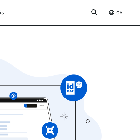
is
CA