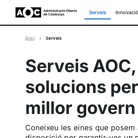
Serveis
Innovaci
Inici
Serveis
Serveis AOC,
solucions per
millor govern 
Coneixeu les eines que posem a
disposició per garantir-vos un