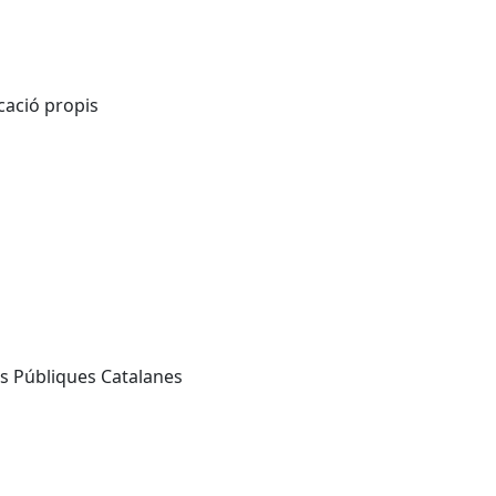
cació propis
ns Públiques Catalanes