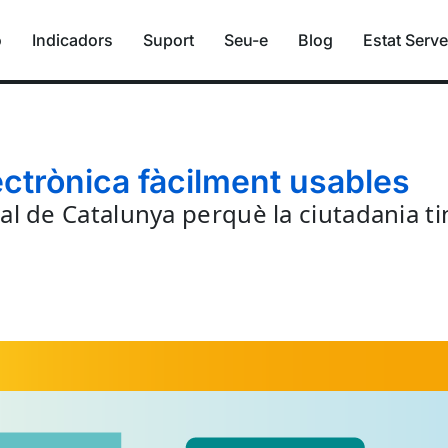
ó
Indicadors
Suport
Seu-e
Blog
Estat Serve
electrònica fàcilment usables
ital de Catalunya perquè la ciutadania t