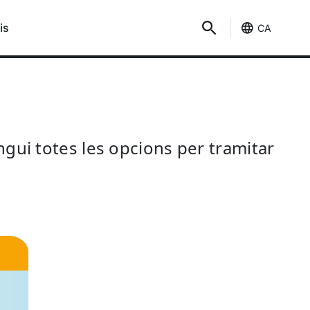
is
CA
ingui totes les opcions per tramitar