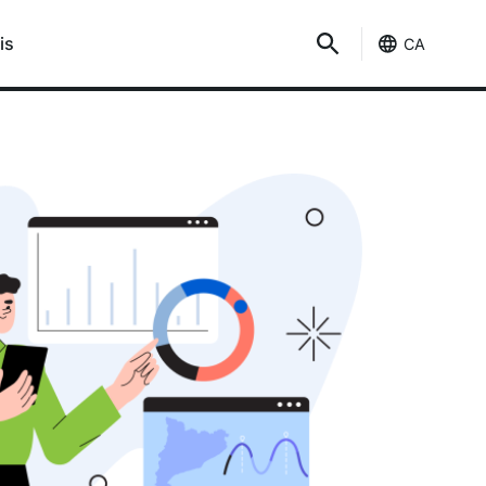
is
CA