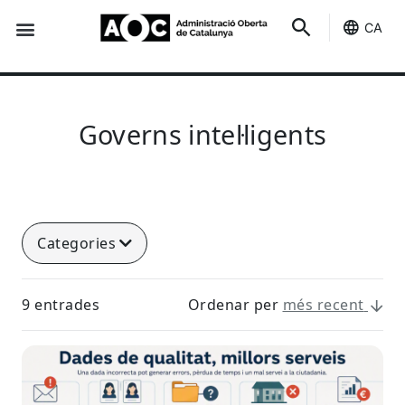
CA
Seu-e
Estat Serveis
Governs intel·ligents
Categories
9 entrades
Ordenar per
més recent