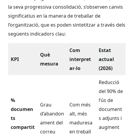
la seva progressiva consolidació, s’observen canvis
significatius en la manera de treballar de
l’organització, que es poden sintetitzar a través dels
següents indicadors clau:
Com
Estat
Què
KPI
interpret
actual
mesura
ar-lo
(2026)
Reducció
del 90% de
%
l’ús de
Grau
Com més
documen
document
d’abandon
alt, més
ts
s adjunts i
ament del
maduresa
compartit
augment
correu
en treball