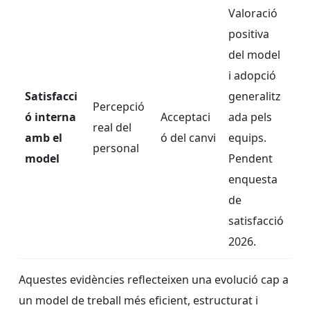
Valoració
positiva
del model
i adopció
Satisfacci
generalitz
Percepció
ó interna
Acceptaci
ada pels
real del
amb el
ó del canvi
equips.
personal
model
Pendent
enquesta
de
satisfacció
2026.
Aquestes evidències reflecteixen una evolució cap a
un model de treball més eficient, estructurat i