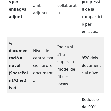
s per
progressi
amb
col·laborati
enllaç vs
u de la
adjunts
u
adjunt
compartici
ó per
enllaços.
%
Indica si
documen
Nivell de
s’ha
tació al
centralitza
95% dels
superat el
núvol
ció i ordre
document
model de
(SharePoi
document
s al núvol.
fitxers
nt/OneDr
al
locals
ive)
Reducció
del 90%