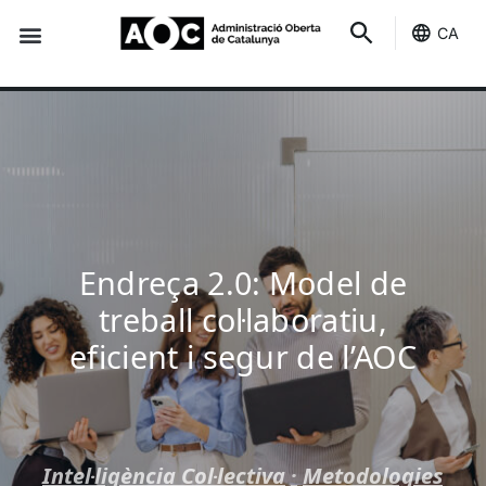
CA
Seu-e
Estat Serveis
Endreça 2.0: Model de
treball col·laboratiu,
eficient i segur de l’AOC
Intel·ligència Col·lectiva
·
Metodologies