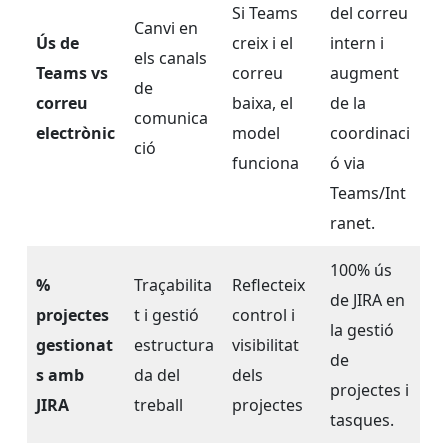
Si Teams
del correu
Canvi en
Ús de
creix i el
intern i
els canals
Teams vs
correu
augment
de
correu
baixa, el
de la
comunica
electrònic
model
coordinaci
ció
funciona
ó via
Teams/Int
ranet.
100% ús
%
Traçabilita
Reflecteix
de JIRA en
projectes
t i gestió
control i
la gestió
gestionat
estructura
visibilitat
de
s amb
da del
dels
projectes i
JIRA
treball
projectes
tasques.