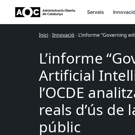
Serveis
Innovaci
Inici
›
Innovació
›
L’informe “Governing with
L’informe “Go
Artificial Inte
l’OCDE analit
reals d’ús de l
públic