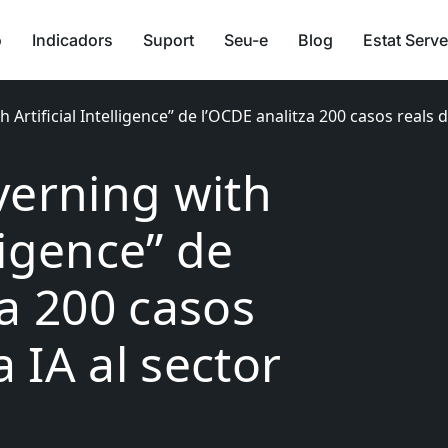
ó
Indicadors
Suport
Seu-e
Blog
Estat Serve
 Artificial Intelligence” de l’OCDE analitza 200 casos reals d
verning with
lligence” de
za 200 casos
a IA al sector