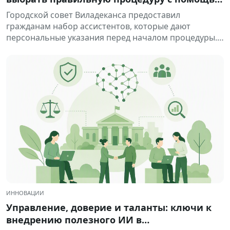
цифровых помощников: DigiCanvis.
Городской совет Виладеканса предоставил
гражданам набор ассистентов, которые дают
персональные указания перед началом процедуры.
Это решение помогает...
ИННОВАЦИИ
Управление, доверие и таланты: ключи к
внедрению полезного ИИ в