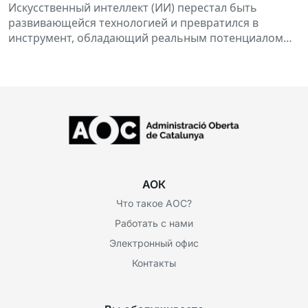
государственных структурах.
Искусственный интеллект (ИИ) перестал быть
развивающейся технологией и превратился в
инструмент, обладающий реальным потенциалом
для преобразования отношений между
гражданами...
АОК
Что такое AOC?
Работать с нами
Электронный офис
Контакты