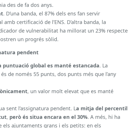
nia des de fa dos anys.
at
. D’una banda, el 87% dels ens fan servir
l amb certificació de l’ENS. D’altra banda, la
dicador de vulnerabilitat ha millorat un 23% respecte
mostren un progrés sòlid.
ignatura pendent
a puntuació global es manté estancada
. La
 és de només 55 punts, dos punts més que l’any
trònicament
, un valor molt elevat que es manté
nua sent l’assignatura pendent. L
a mitja del percentil
cut
,
però és situa encara en el 30%
. A més, hi ha
els ajuntaments grans i els petits: en els