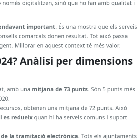
o només digitalitzen, sinó que ho fan amb qualitat i
s endavant important
. És una mostra que els serveis
onsells comarcals donen resultat. Tot això passa
nt. Millorar en aquest context té més valor.
024? Anàlisi per dimensions
at, amb una
mitjana de 73 punts
. Són 5 punts més
020.
recursos, obtenen una mitjana de 72 punts. Això
al es redueix
quan hi ha serveis comuns i suport
 de
la tramitació electrònica
. Tots els ajuntaments