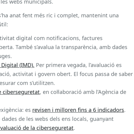
les webs municipals.
s’ha anat fent més ric i complet, mantenint una
til:
tivitat digital com notificacions, factures
berta. També s’avalua la transparència, amb dades
uges.
Digital (IMD).
Per primera vegada, l’avaluació es
ió, activitat i govern obert. El focus passa de saber
surar com s’utilitzen.
e ciberseguretat
, en col·laboració amb l’Agència de
exigència: es
revisen i milloren fins a 6 indicadors
.
de dades de les webs dels ens locals, guanyant
’avaluació de la ciberseguretat
.