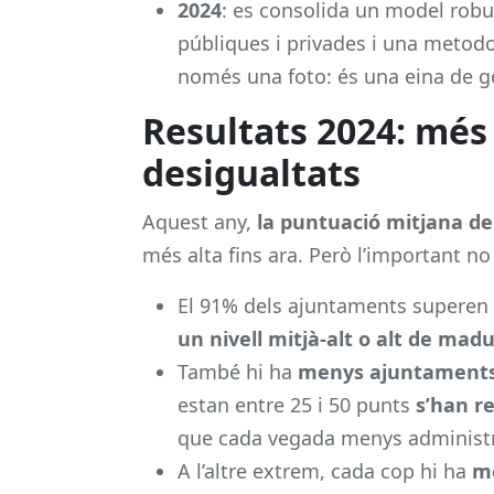
2024
: es consolida un model robu
públiques i privades i una metod
només una foto: és una eina de ge
Resultats 2024: mé
desigualtats
Aquest any,
la puntuació mitjana de 
més alta fins ara. Però l’important no
El 91% dels ajuntaments
superen 
un nivell mitjà-alt o alt de madu
També hi ha
menys ajuntaments
estan entre 25 i 50 punts
s’han r
que cada vegada menys administr
A l’altre extrem, cada cop hi ha
m