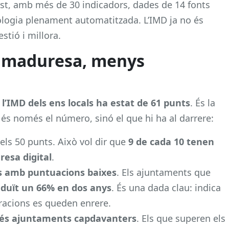
st, amb més de 30 indicadors, dades de 14 fonts
ologia plenament automatitzada. L’IMD ja no és
stió i millora.
s maduresa, menys
l’IMD dels ens locals ha estat de 61 punts
. És la
 és només el número, sinó el que hi ha al darrere:
els 50 punts. Això vol dir que
9 de cada 10 tenen
resa digital
.
 amb puntuacions baixes
. Els ajuntaments que
eduït un 66% en dos anys
. És una dada clau: indica
acions es queden enrere.
és ajuntaments capdavanters
. Els que superen els