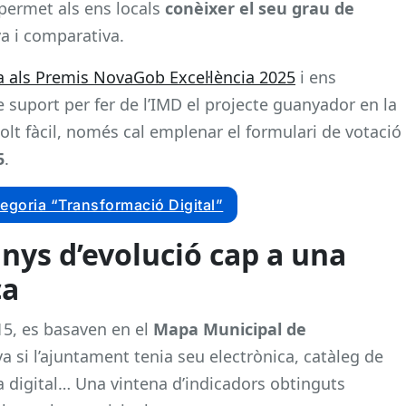
 permet als ens locals
conèixer el seu grau de
a i comparativa.
ta als Premis NovaGob Excel·lència 2025
i ens
suport per fer de l’IMD el projecte guanyador en la
olt fàcil, només cal emplenar el formulari de votació
5
.
egoria “Transformació Digital”
nys d’evolució cap a una
ca
15, es basaven en el
Mapa Municipal de
va si l’ajuntament tenia seu electrònica, catàleg de
a digital… Una vintena d’indicadors obtinguts