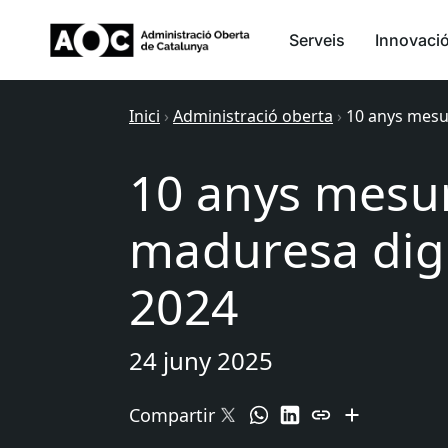
Serveis
Innovaci
Inici
›
Administració oberta
›
10 anys mesur
10 anys mesur
maduresa digi
2024
24 juny 2025
Compartir