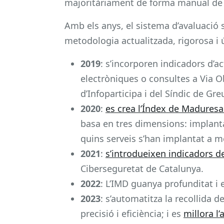
majoritàriament de forma manual de 
Amb els anys, el sistema d’avaluació 
metodologia actualitzada, rigorosa i ú
2019
: s’incorporen indicadors d’ac
electròniques o consultes a Via O
d’Infoparticipa i del Síndic de Gre
2020
:
es crea l’Índex de Maduresa 
basa en tres dimensions: implantac
quins serveis s’han implantat a me
2021
:
s’introdueixen indicadors d
Ciberseguretat de Catalunya.
2022
: L’IMD guanya profunditat i 
2023
: s’automatitza la recollida 
precisió i eficiència; i es
millora l