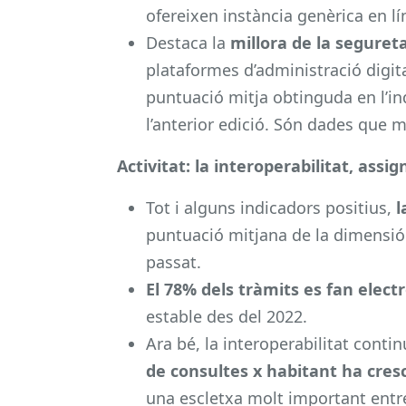
ofereixen instància genèrica en lí
Destaca la
millora de la seguret
plataformes d’administració digita
puntuació mitja obtinguda en l’in
l’anterior edició. Són dades que 
Activitat: la interoperabilitat, ass
Tot i alguns indicadors positius,
l
puntuació mitjana de la dimensió
passat.
El 78% dels tràmits es fan elec
estable des del 2022.
Ara bé, la interoperabilitat conti
de consultes x habitant
ha cres
una escletxa molt important entre 