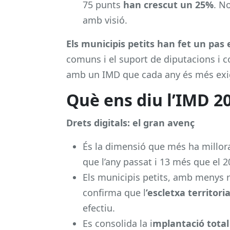
75 punts
han crescut un 25%
. N
amb visió.
Els municipis petits han fet un pa
comuns i el suport de diputacions i c
amb un IMD que cada any és més exige
Què ens diu l’IMD 2
Drets digitals: el gran avenç
És la dimensió que més ha millor
que l’any passat i 13 més que el 2
Els municipis petits, amb menys 
confirma que l
’escletxa territori
efectiu.
Es consolida la i
mplantació total