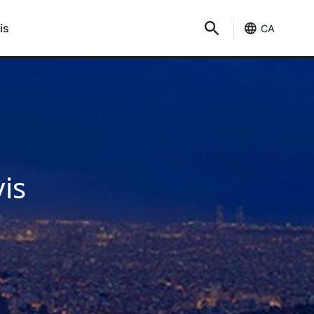
is
CA
is