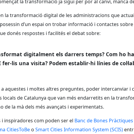
 començat la transformació ja sigui per por al canvi, manca
n la transformació digital de les administracions que actua
disposessin d’un espai on trobar informació i contactes sobr
que donés respostes i facilités el debat sobre:
sformat digitalment els darrers temps? Com ho han
er-lis una visita? Podem establir-hi línies de col·l
 a aquestes i moltes altres preguntes, poder intercanviar i 
 locals de Catalunya que van més endarretits en la transform
-ho de la mà dels més avançats i experimentats.
ants i inspiradores com poden ser el
Banc de Bones Pràctiques 
ma CitiesToBe
o
Smart Cities Information System (SCIS)
entr