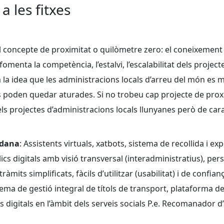
a les fitxes
l concepte de proximitat o quilòmetre zero: el coneixement 
menta la competència, l’estalvi, l’escalabilitat dels projectes
la idea que les administracions locals d’arreu del món es
 poden quedar aturades. Si no trobeu cap projecte de proxi
ls projectes d’administracions locals llunyanes però de cara
adana
: Assistents virtuals, xatbots, sistema de recollida i e
lics digitals amb visió transversal (interadministratius), per
 tràmits simplificats, fàcils d’utilitzar (usabilitat) i de confian
tema de gestió integral de títols de transport, plataforma de
s digitals en l’àmbit dels serveis socials P.e. Recomanador d’