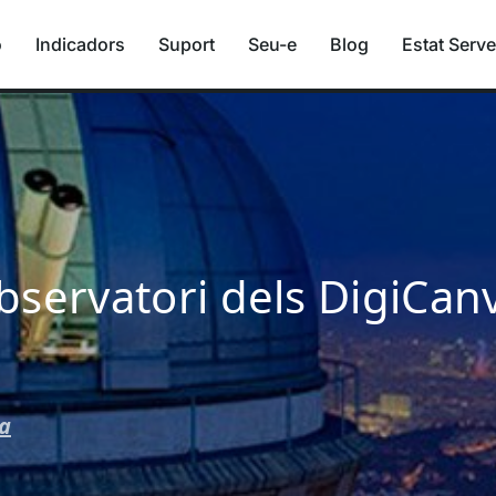
ó
Indicadors
Suport
Seu-e
Blog
Estat Serve
bservatori dels DigiCanv
va