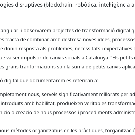
gies disruptives (blockchain, robòtica, intel·ligència arti
angular- i observarem projectes de transformació digital q
es tracta de combinar amb destresa noves idees, processos i
ue donin resposta als problemes, necessitats i expectatives 
e va ser impulsor de canvis socials a Catalunya: “Els petits
es grans tranformacions son la suma de petits canvis aplicat
ió digital que documentarem es referiran a:
ompletament nous, serveis significativament millorats per ad
, introduïts amb habilitat, produeixen veritables transforma
inició o creació de nous processos i procediments administr
ous mètodes organitzatius en les pràctiques, l’organització d