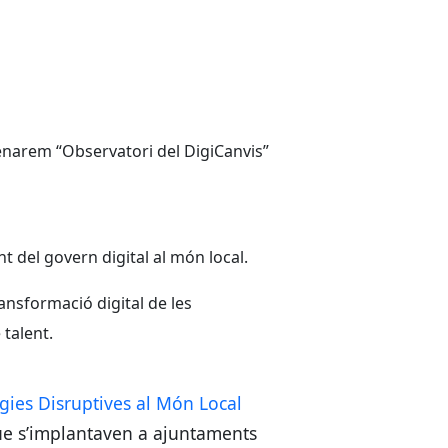
enarem “Observatori del DigiCanvis”
nt del govern digital al món local.
ransformació digital de les
 talent.
gies Disruptives al Món Local
que s’implantaven a ajuntaments