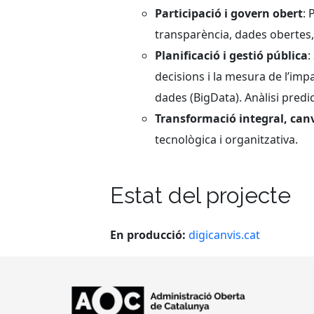
Participació i govern obert
: 
transparència, dades obertes,
Planificació i gestió pública
:
decisions i la mesura de l’impac
dades (BigData). Anàlisi predict
Transformació integral, canv
tecnològica i organitzativa.
Estat del projecte
En producció:
digicanvis.cat