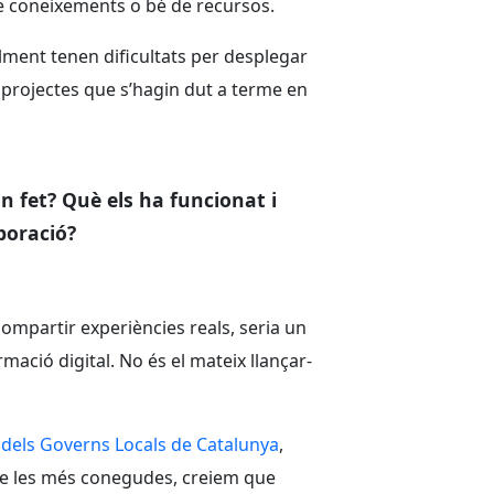
 de coneixements o bé de recursos.
lment tenen dificultats per desplegar
e projectes que s’hagin dut a terme en
 fet? Què els ha funcionat i
aboració?
compartir experiències reals, seria un
ació digital. No és el mateix llançar-
dels Governs Locals de Catalunya
,
e les més conegudes, creiem que