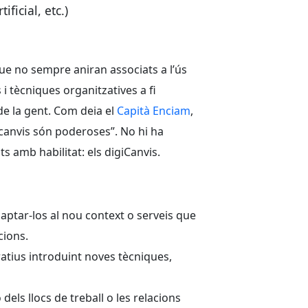
ficial, etc.)
ue no sempre aniran associats a l’ús
 tècniques organitzatives a fi
de la gent. Com deia el
Capità Enciam
,
 canvis són poderoses”. No hi ha
s amb habilitat: els digiCanvis.
aptar-los al nou context o serveis que
cions.
atius introduint noves tècniques,
els llocs de treball o les relacions