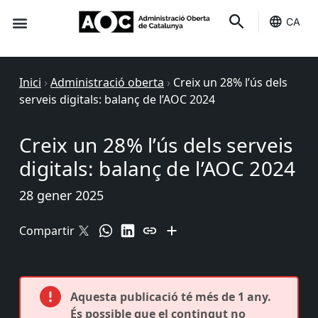
CA
Seu-e
Estat Serveis
Inici
›
Administració oberta
›
Creix un 28% l’ús dels
serveis digitals: balanç de l’AOC 2024
Creix un 28% l’ús dels serveis
digitals: balanç de l’AOC 2024
28 gener 2025
Compartir
Aquesta publicació té més de 1 any.
És possible que el contingut no