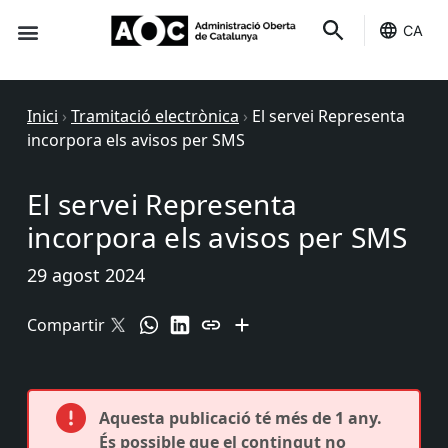
CA
Seu-e
Estat Serveis
Inici
›
Tramitació electrònica
›
El servei Representa
incorpora els avisos per SMS
El servei Representa
incorpora els avisos per SMS
29 agost 2024
Compartir
Aquesta publicació té més de 1 any.
És possible que el contingut no