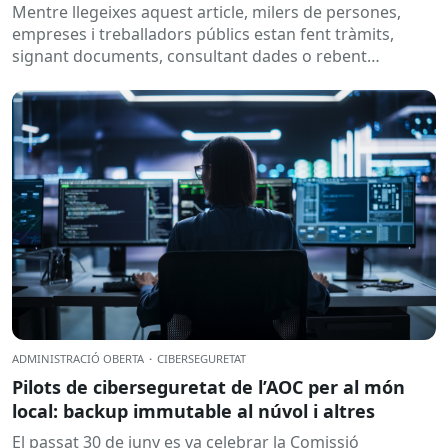
Mentre llegeixes aquest article, milers de persones,
empreses i treballadors públics estan fent tràmits,
signant documents, consultant dades o rebent
notificacions electròniques. Tot això passa
habitualment...
ADMINISTRACIÓ OBERTA
·
CIBERSEGURETAT
Pilots de ciberseguretat de l’AOC per al món
local: backup immutable al núvol i altres
El passat 30 de juny es va celebrar la Comissió