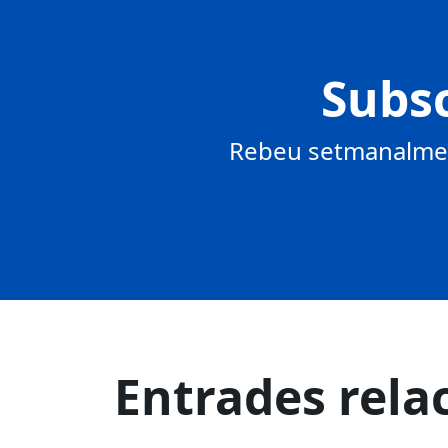
Subsc
Rebeu setmanalment
Entrades rela