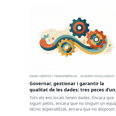
DADES OBERTES I TRANSPARÈNCIA
·
GOVERNS INTEL·LIGENTS
Governar, gestionar i garantir la
qualitat de les dades: tres peces d’un
mateix engranatge?
Tots els ens locals tenen dades. Encara que
siguin petits, encara que no tinguin un equi
tècnic especialitzat, encara que no disposin
d’una oficina de dades...