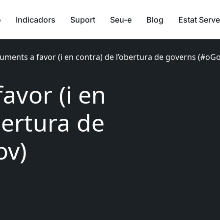
ó
Indicadors
Suport
Seu-e
Blog
Estat Serve
uments a favor (i en contra) de l’obertura de governs (#oGo
avor (i en
bertura de
ov)