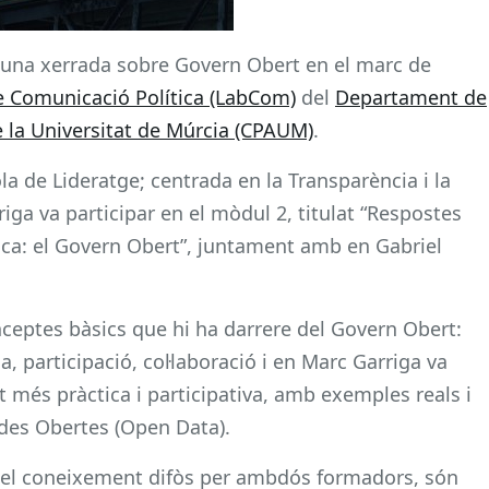
e una xerrada sobre Govern Obert en el marc de
e Comunicació Política (LabCom)
del
Departament de
de la Universitat de Múrcia (CPAUM)
.
ola de Lideratge; centrada en la Transparència i la
iga va participar en el mòdul 2, titulat “Respostes
ítica: el Govern Obert”, juntament amb en Gabriel
nceptes bàsics que hi ha darrere del Govern Obert:
a, participació, col·laboració i en Marc Garriga va
t més pràctica i participativa, amb exemples reals i
Dades Obertes (Open Data).
à del coneixement difòs per ambdós formadors, són