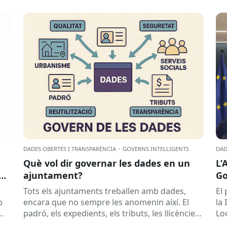
DADES OBERTES I TRANSPARÈNCIA
·
GOVERNS INTEL·LIGENTS
DAD
Què vol dir governar les dades en un
L’
ajuntament?
Go
Sa
Tots els ajuntaments treballen amb dades,
El 
p
encara que no sempre les anomenin així. El
la
padró, els expedients, els tributs, les llicències,
Lo
les subvencions, els contractes, les...
la..