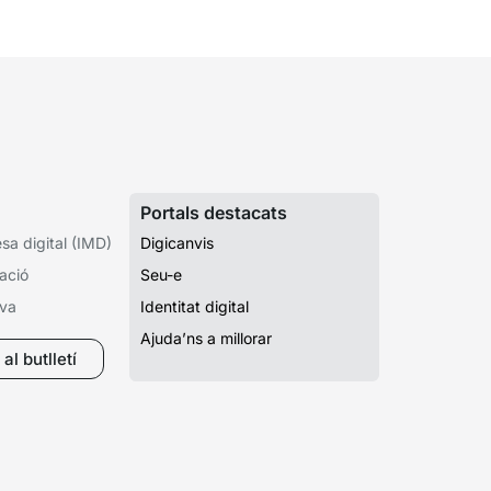
Portals destacats
a digital (IMD)
Digicanvis
ació
Seu-e
iva
Identitat digital
Ajuda’ns a millorar
al butlletí