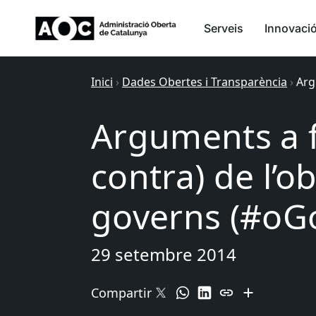
Serveis
Innovaci
Inici
›
Dades Obertes i Transparència
›
Arg
Arguments a f
contra) de l’o
governs (#oG
29 setembre 2014
Compartir