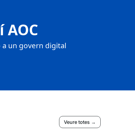
tí AOC
a un govern digital
Veure totes →