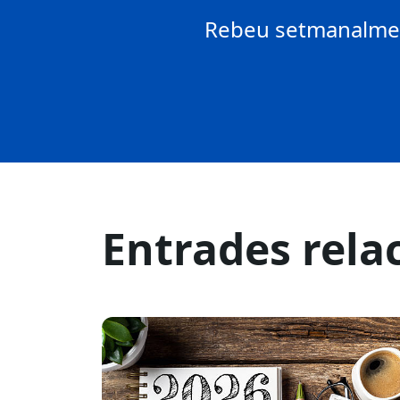
Rebeu setmanalment
Entrades rela