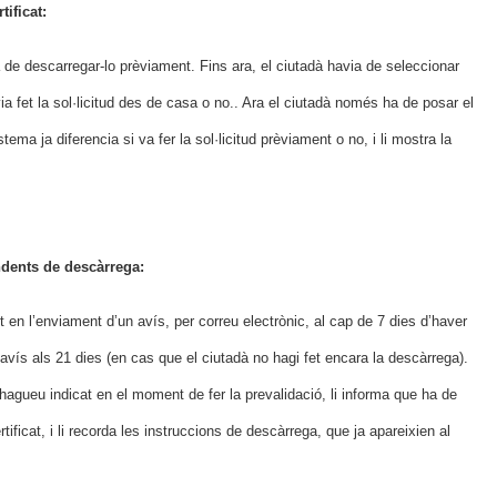
tificat:
ha de descarregar-lo prèviament. Fins ara, el ciutadà havia de seleccionar
avia fet la sol·licitud des de casa o no.. Ara el ciutadà només ha de posar el
stema ja diferencia si va fer la sol·licitud prèviament o no, i li mostra la
ndents de descàrrega:
t en l’enviament d’un avís, per correu electrònic, al cap de 7 dies d’haver
 avís als 21 dies (en cas que el ciutadà no hagi fet encara la descàrrega).
hagueu indicat en el moment de fer la prevalidació, li informa que ha de
rtificat, i li recorda les instruccions de descàrrega, que ja apareixien al