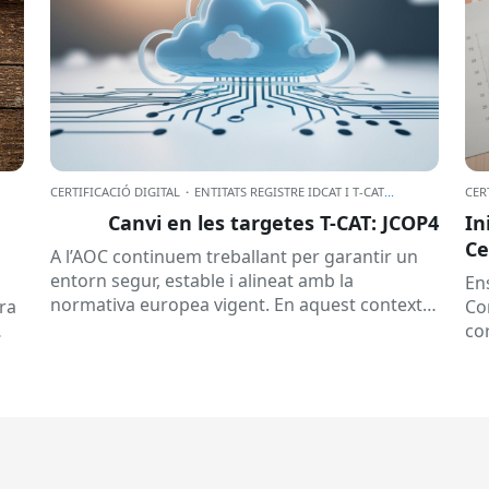
CERTIFICACIÓ DIGITAL
·
ENTITATS REGISTRE IDCAT I T-CAT
...
CER
Canvi en les targetes T-CAT: JCOP4
In
Ce
A l’AOC continuem treballant per garantir un
entorn segur, estable i alineat amb la
En
normativa europea vigent. En aquest context,
ra
Co
iniciarem el procés de canvi de...
co
Ser