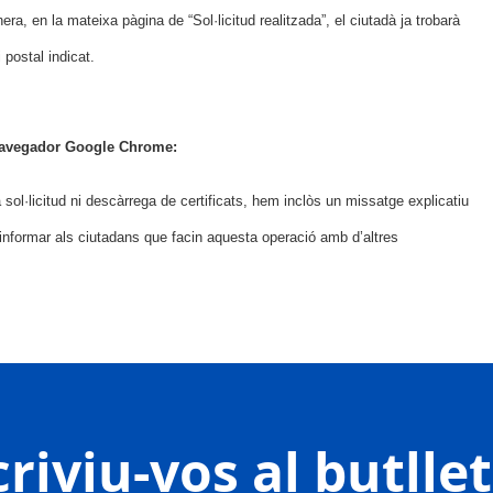
era, en la mateixa pàgina de “Sol·licitud realitzada”, el ciutadà ja trobarà
 postal indicat.
l navegador Google Chrome:
l·licitud ni descàrrega de certificats, hem inclòs un missatge explicatiu
’informar als ciutadans que facin aquesta operació amb d’altres
riviu-vos al butlle