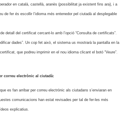
ador en català, castellà, aranès (possibilitat ja existent fins ara), i a
heu de fer és escollir l’idioma més entenedor pel ciutadà al desplegable
 detall del certificat cercant-lo amb l’opció “Consulta de certificats”.
dificar dades”. Un cop fet això, el sistema us mostrarà la pantalla en la
rtificat, que podreu imprimir en el nou idioma clicant el botó “Veure”.
 correu electrònic al ciutadà:
ue es fan arribar per correu electrònic als ciutadans s’enviaran en
Aquestes comunicacions han estat revisades per tal de fer-les més
ídeos explicatius.