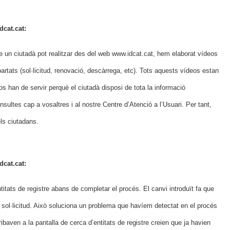
dcat.cat:
 un ciutadà pot realitzar des del web www.idcat.cat, hem elaborat vídeos
partats (sol·licitud, renovació, descàrrega, etc). Tots aquests vídeos estan
s han de servir perquè el ciutadà disposi de tota la informació
nsultes cap a vosaltres i al nostre Centre d’Atenció a l’Usuari. Per tant,
ls ciutadans.
dcat.cat:
entitats de registre abans de completar el procés. El canvi introduït fa que
a sol·licitud. Això soluciona un problema que havíem detectat en el procés
ribaven a la pantalla de cerca d’entitats de registre creien que ja havien