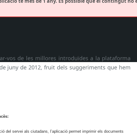
icació té més de 1 any. És possible que el contingut no 
r-vos de les millores introduïdes a la plataforma
1 de juny de 2012, fruit dels suggeriments que hem
ncès:
ció del servei als ciutadans, l’aplicació permet imprimir els documents