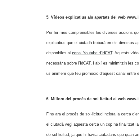
5. Vídeos explicatius als apartats del web www.i
Per fer més comprensibles les diverses accions que
explicatius que el ciutadà trobarà en els diversos a
disponbiles al
canal Youtube d’idCAT
. Aquests vídeo
necessària sobre l’idCAT, i així es minimitzin les co
us animem que feu promoció d’aquest canal entre e
6. Millora del procés de sol·licitud al web www.i
Fins ara el procés de sol·licitud incloïa la cerca d’
el ciutadà vegi aquesta cerca un cop ha finalitzat l
de sol·licitud, ja que hi havia ciutadans que quan ar