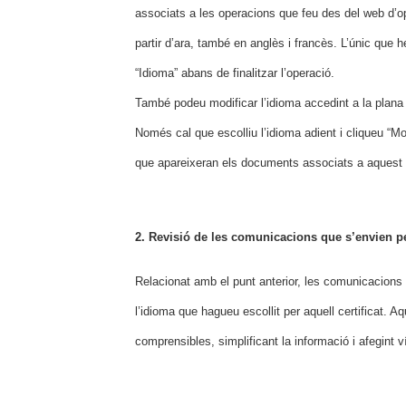
associats a les operacions que feu des del web d’oper
partir d’ara, també en anglès i francès. L’únic que 
“Idioma” abans de finalitzar l’operació.
També podeu modificar l’idioma accedint a la plana de
Només cal que escolliu l’idioma adient i cliqueu “Mo
que apareixeran els documents associats a aquest ce
2. Revisió de les comunicacions que s’envien per
Relacionat amb el punt anterior, les comunicacions q
l’idioma que hagueu escollit per aquell certificat. 
comprensibles, simplificant la informació i afegint v