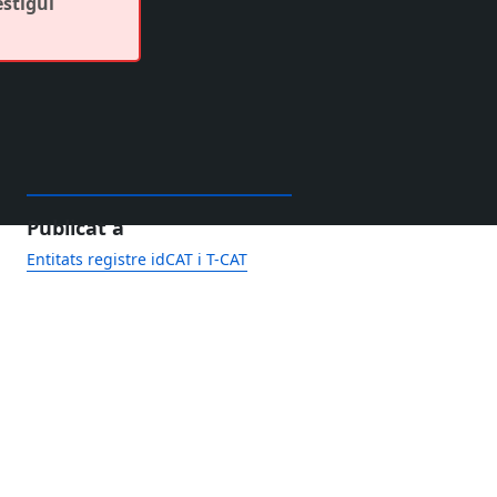
estigui
Publicat a
Entitats registre idCAT i T-CAT