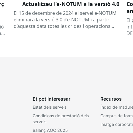
rç
Actualitzeu l’e-NOTUM a la versió 4.0
Co
a
El 15 de desembre de 2024 el servei e-NOTUM
eliminarà la versió 3.0 d’e-NOTUM i a partir
l
El
d’aquesta data totes les crides i operacions
ió
in
que es realitzin amb aquesta...
mb
DE
les
Et pot interessar
Recursos
Estat dels serveis
Índex de madures
Condicions de prestació dels
Campus de form
serveis
Imatge corporat
Balanç AOC 2025