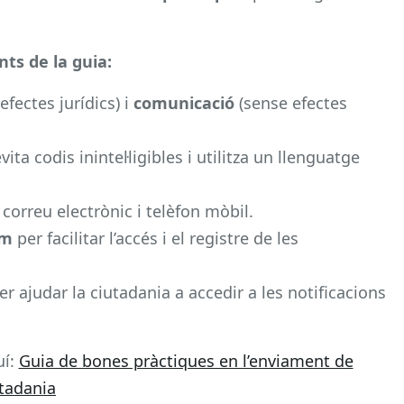
ts de la guia:
fectes jurídics) i
comunicació
(sense efectes
evita codis inintel·ligibles i utilitza un llenguatge
 correu electrònic i telèfon mòbil.
um
per facilitar l’accés i el registre de les
er ajudar la ciutadania a accedir a les notificacions
uí:
Guia de bones pràctiques en l’enviament de
utadania