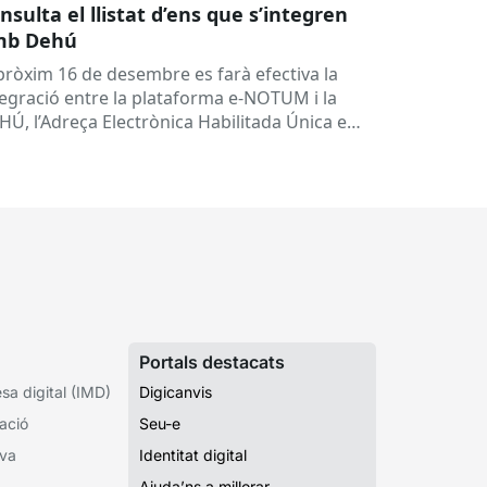
nsulta el llistat d’ens que s’integren
mb Dehú
 pròxim 16 de desembre es farà efectiva la
tegració entre la plataforma e-NOTUM i la
HÚ, l’Adreça Electrònica Habilitada Única en
 seves sigles en...
Portals destacats
a digital (IMD)
Digicanvis
ació
Seu-e
iva
Identitat digital
Ajuda’ns a millorar