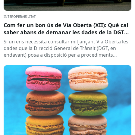
INTEROPERABILITAT
Com fer un bon ús de Via Oberta (XII): Què cal
saber abans de demanar les dades de la DGT
per a procediments sancionadors
Si un ens necessita consultar mitjançant Via Oberta les
dades que la Direcció General de Trànsit (DGT, en
endavant) posa a disposició per a procediments
sancionadors,...