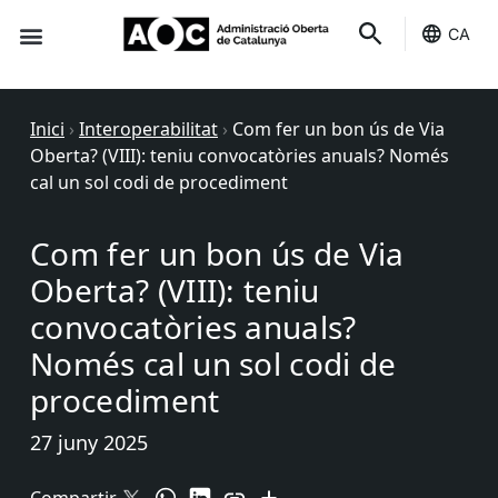
CA
Seu-e
Estat Serveis
Inici
›
Interoperabilitat
›
Com fer un bon ús de Via
Oberta? (VIII): teniu convocatòries anuals? Només
cal un sol codi de procediment
Com fer un bon ús de Via
Oberta? (VIII): teniu
convocatòries anuals?
Només cal un sol codi de
procediment
27 juny 2025