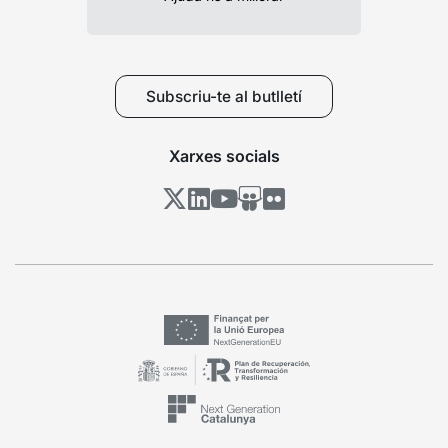
Subscriu-te al butlletí
Xarxes socials