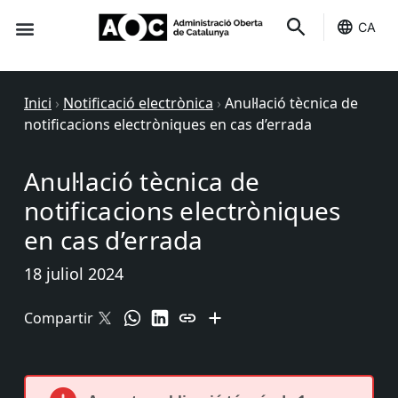
CA
Seu-e
Estat Serveis
Inici
›
Notificació electrònica
›
Anul·lació tècnica de
notificacions electròniques en cas d’errada
Anul·lació tècnica de
notificacions electròniques
en cas d’errada
18 juliol 2024
Compartir