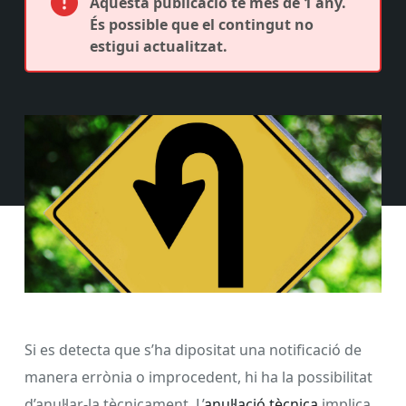
Aquesta publicació té més de 1 any.
És possible que el contingut no
estigui actualitzat.
Si es detecta que s’ha dipositat una notificació de
manera errònia o improcedent, hi ha la possibilitat
d’anul·lar-la tècnicament. L’
anul·lació tècnica
implica