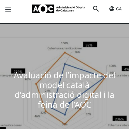
CA
Seu-e
Estat Serveis
Avaluació de l’impacte del
model català
d’administració digital i la
feina de l’AOC