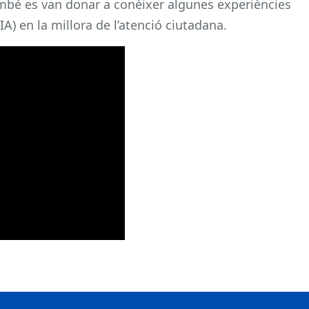
 També es van donar a conèixer algunes experiències
l (IA) en la millora de l’atenció ciutadana.