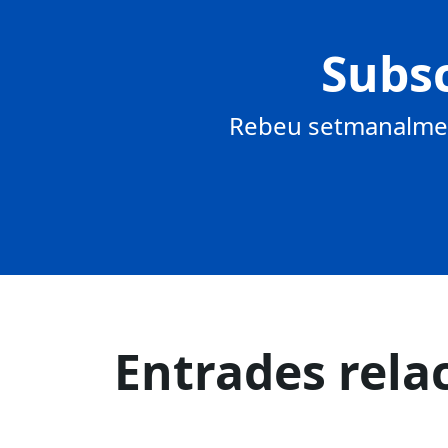
Subsc
Rebeu setmanalment
Entrades rela