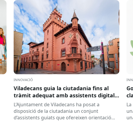
INNOVACIÓ
INN
Viladecans guia la ciutadania fins al
Go
tràmit adequat amb assistents digitals:
cl
DigiCanvis
ad
L’Ajuntament de Viladecans ha posat a
La 
disposició de la ciutadania un conjunt
un
d’assistents guiats que ofereixen orientació
un
personalitzada abans d’iniciar un tràmit. La
rel
solució ajuda a...