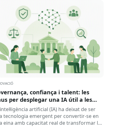
OVACIÓ
vernança, confiança i talent: les
aus per desplegar una IA útil a les
ministracions
intel·ligència artificial (IA) ha deixat de ser
a tecnologia emergent per convertir-se en
a eina amb capacitat real de transformar la
ació entre la ciutadania...