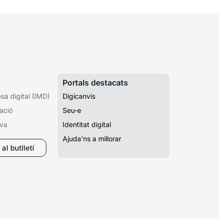
Portals destacats
a digital (IMD)
Digicanvis
ació
Seu-e
iva
Identitat digital
Ajuda’ns a millorar
al butlletí