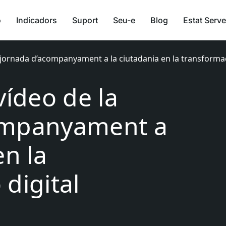
ó
Indicadors
Suport
Seu-e
Blog
Estat Serve
a jornada d’acompanyament a la ciutadania en la transformac
vídeo de la
ompanyament a
en la
digital