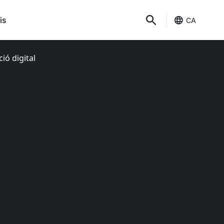
is
CA
ió digital