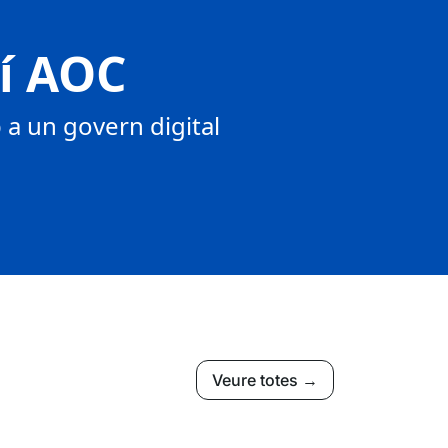
tí AOC
a un govern digital
Veure totes →