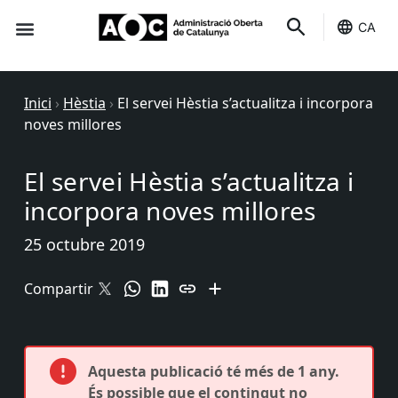
CA
Seu-e
Estat Serveis
Inici
›
Hèstia
›
El servei Hèstia s’actualitza i incorpora
noves millores
El servei Hèstia s’actualitza i
incorpora noves millores
25 octubre 2019
Compartir
Aquesta publicació té més de 1 any.
És possible que el contingut no