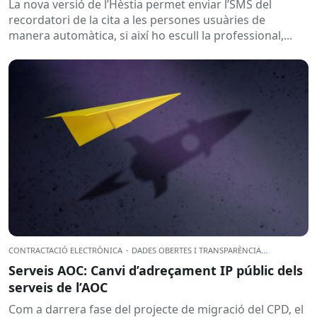
La nova versió de l’Hèstia permet enviar l’SMS del
recordatori de la cita a les persones usuàries de
manera automàtica, si així ho escull la professional,...
CONTRACTACIÓ ELECTRÒNICA
·
DADES OBERTES I TRANSPARÈNCIA
...
Serveis AOC: Canvi d’adreçament IP públic dels
serveis de l’AOC
Com a darrera fase del projecte de migració del CPD, el