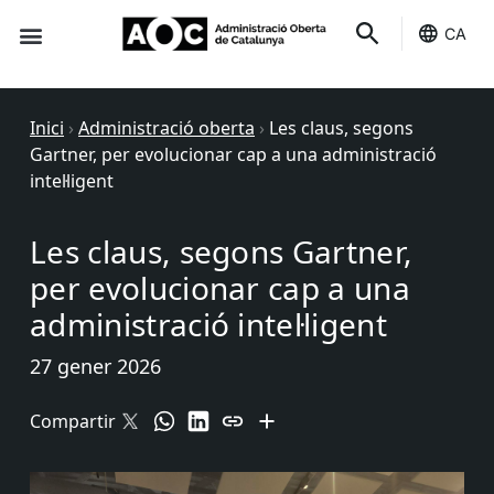
CA
Seu-e
Estat Serveis
Inici
›
Administració oberta
›
Les claus, segons
Gartner, per evolucionar cap a una administració
intel·ligent
Les claus, segons Gartner,
per evolucionar cap a una
administració intel·ligent
27 gener 2026
Compartir