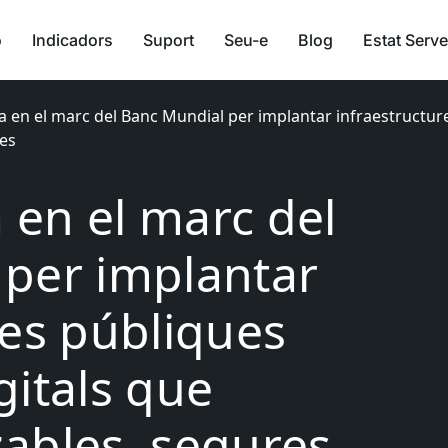
ó
Indicadors
Suport
Seu-e
Blog
Estat Serve
ra en el marc del Banc Mundial per implantar infraestructur
ves
a en el marc del
per implantar
res públiques
gitals que
tzables, segures