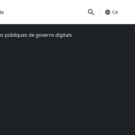
is
CA
es públiques de governs digitals