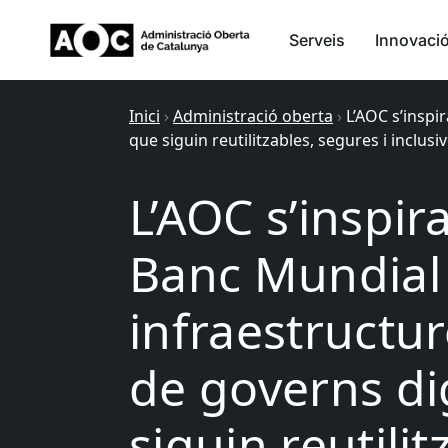
Serveis
Innovaci
Inici
›
Administració oberta
›
L’AOC s’inspi
que siguin reutilitzables, segures i inclusi
L’AOC s’inspir
Banc Mundial 
infraestructu
de governs di
siguin reutili