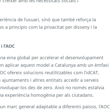
r créixer amb les necessitats socials i
iència de l’usuari, sinó que també reforça la
es a principis com la privacitat per disseny i la
 i l’AOC
na eina global per accelerar el desenvolupament
à en aplicar aquest model a Catalunya amb un èmfasi
AOC ofereix solucions reutilitzables com l’idCAT,
ajuntaments i altres entitats accedir a serveis
envolupar-los des de zero. Això no només estalvia
na experiència homogènia per als ciutadans.
n marc general adaptable a diferents països, l’AOC