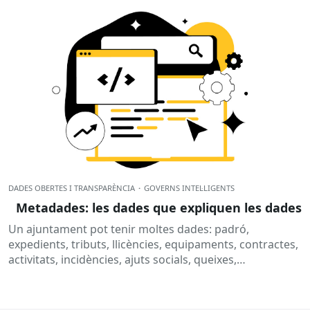
DADES OBERTES I TRANSPARÈNCIA
·
GOVERNS INTEL·LIGENTS
Metadades: les dades que expliquen les dades
Un ajuntament pot tenir moltes dades: padró,
expedients, tributs, llicències, equipaments, contractes,
activitats, incidències, ajuts socials, queixes,
subvencions o informació pressupostària. Però, per
què no n’hi...