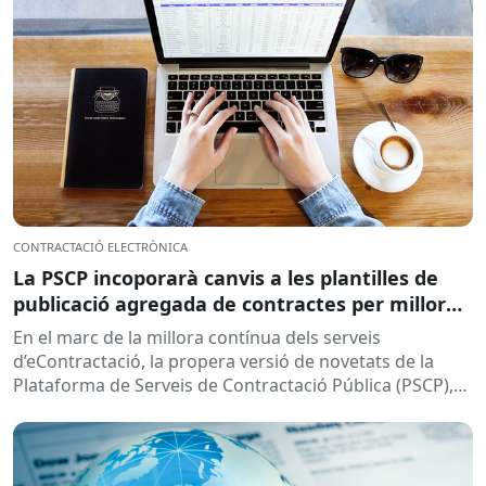
CONTRACTACIÓ ELECTRÒNICA
La PSCP incoporarà canvis a les plantilles de
publicació agregada de contractes per millorar
la integració amb el RPC
En el marc de la millora contínua dels serveis
d’eContractació, la propera versió de novetats de la
Plataforma de Serveis de Contractació Pública (PSCP),
prevista per...