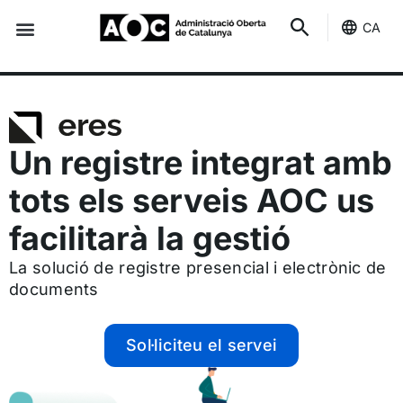
CA
Seu-e
Estat Serveis
Un registre integrat amb
tots els serveis AOC us
facilitarà la gestió
La solució de registre presencial i electrònic de
documents
Sol·liciteu el servei