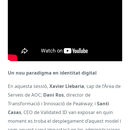
Un nou paradigma en identitat digital
En aquesta sessió,
Xavier Llebaria
, cap de l’Àrea de
Serveis de AOC;
Dani Ros
, director de
Transformació i Innovació de Peakway; i
Santi
Casas
, CEO de Validated ID van exposar en quin
moment es troba el desplegament d’aquest model i
com aquest canvi impactarà en les administracions