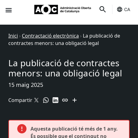
CA
Seu-e
Estat Serveis
Inici
›
Contractació electrònica
›
La publicació de
contractes menors: una obligació legal
La publicació de contractes
menors: una obligació legal
15 maig 2025
Compartir
Aquesta publicació té més de 1 any.
És possible que el contingut no