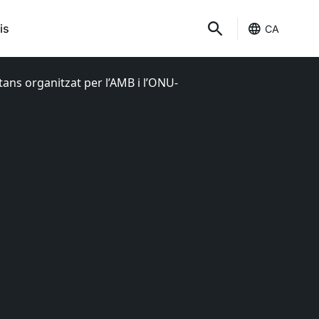
is
CA
tans organitzat per l’AMB i l’ONU-