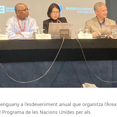
 enguany a l’esdeveniment anual que organitza l’Àrea
l Programa de les Nacions Unides per als