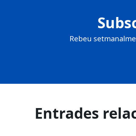
Subsc
Rebeu setmanalment
Entrades rela