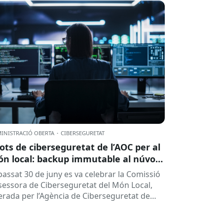
INISTRACIÓ OBERTA
·
CIBERSEGURETAT
lots de ciberseguretat de l’AOC per al
n local: backup immutable al núvol i
tres
 passat 30 de juny es va celebrar la Comissió
sessora de Ciberseguretat del Món Local,
derada per l’Agència de Ciberseguretat de
talunya (ACC). En aquesta sessió...