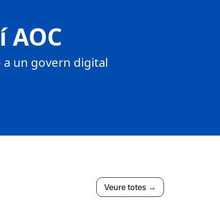
tí AOC
a un govern digital
Veure totes →