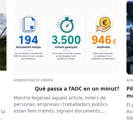
ADMINISTRACIÓ OBERTA
ADM
Què passa a l’AOC en un minut?
Pi
mó
Mentre llegeixes aquest article, milers de
al
persones, empreses i treballadors públics
a
El
estan fent tràmits, signant documents,
 la
As
consultant dades o rebent notificacions
li
electròniques. Tot això passa habitualment...
Ca