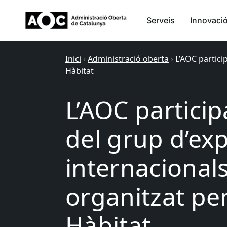
Serveis
Innovaci
Inici
›
Administració oberta
›
L’AOC partici
Hàbitat
L’AOC particip
del grup d’ex
internacional
organitzat per
Hàbitat