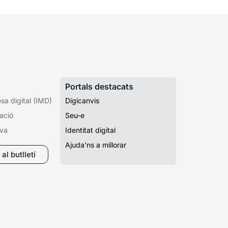
Portals destacats
a digital (IMD)
Digicanvis
ació
Seu-e
iva
Identitat digital
Ajuda’ns a millorar
al butlletí