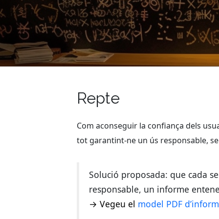
Repte
Com aconseguir la confiança dels usuaris
tot garantint-ne un ús responsable, seg
Solució proposada: que cada serve
responsable, un informe entened
→ Vegeu el
model PDF d’informe