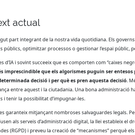
ext actual
vingut part integrant de la nostra vida quotidiana. Els governs
rveis públics, optimitzar processos o gestionar l’espai públic, 
es d’IA i sovint succeeix que es comporten com “caixes negr
és imprescindible que els algorismes puguin ser entesos
eterminada decisió i per què es pren aquesta decisió
. M
nça entre aquest i la ciutadania. Una bona administració ha
i tenir la possibilitat d’impugnar-les.
es garanteix mitjançant nombroses salvaguardes legals. Pel q
sen als serveis d’administració digital, la llei estableix el 
ades (RGPD) i preveu la creació de “mecanismes” perquè els