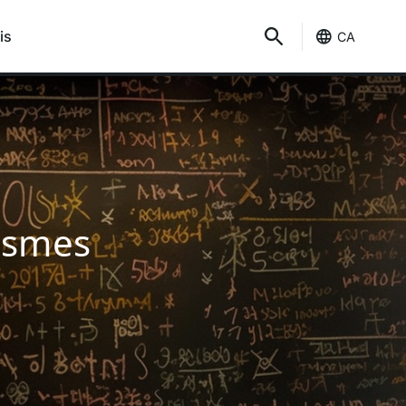
is
CA
rismes