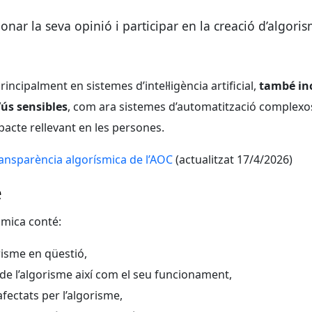
onar la seva opinió i participar en la creació d’algori
principalment en sistemes d’intel·ligència artificial,
també inc
ús sensibles
, com ara sistemes d’automatització complexos 
pacte rellevant en les persones.
ansparència algorísmica de l’AOC
(actualitzat 17/4/2026)
e
smica conté:
risme en qüestió,
s de l’algorisme així com el seu funcionament,
afectats per l’algorisme,