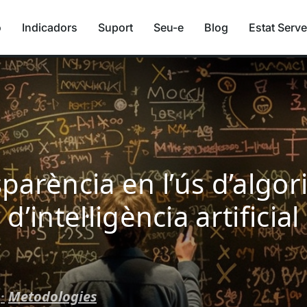
ó
Indicadors
Suport
Seu-e
Blog
Estat Serve
parència en l’ús d’algo
d’intel·ligència artificial
·
Metodologies