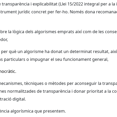
ransparència i explicabilitat (Llei 15/2022 integral per a la i
trument jurídic concret per fer-ho. Només dona recomanacio
sobre la lògica dels algorismes emprats així com de les conse
dor,
per què un algorisme ha donat un determinat resultat, així 
ns particulars o impugnar el seu funcionament general,
mocràtic.
mecanismes, tècniques o mètodes per aconseguir la transparè
rmes normalitzades de transparència i donar prioritat a la 
ració digital.
arència algorísmica que presentem.