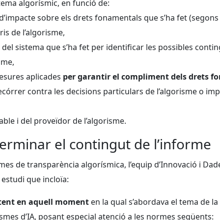
istema algorísmic, en funció de:
ció d’impacte sobre els drets fonamentals que s’ha fet (segon
ris de l’algorisme,
t del sistema que s’ha fet per identificar les possibles conti
sme,
mesures aplicades
per garantir el compliment dels drets 
ecórrer contra les decisions particulars de l’algorisme o 
ble i del proveïdor de l’algorisme.
erminar el contingut de l’informe
mes de transparència algorísmica, l’equip d’Innovació i Dade
n estudi que incloïa:
stent en aquell moment
en la qual s’abordava el tema de la
smes d’IA, posant especial atenció a les normes següents: