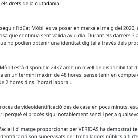
els drets de la ciutadania.
seguir l’idCat Mòbil es va posar en marxa el maig del 2020, 
sa que continua sent vàlida avui dia. Durant els darrers 3 an
e no podien obtenir una identitat digital a través dels pro
t Mòbil està disponible 24×7 amb un nivell de disponibilitat d
litza en un termini màxim de 48 hores, sense tenir en compte e
de 2 hores dins l’horari laboral.
rocés de videoidentificació des de casa en pocs minuts, esta
ari perquè el procés sigui notablement senzill per a qualse
cial i d’imatge proporcionat per VERIDAS ha demostrat tenir
identificació són supervisats per treballadors públics a fi d’