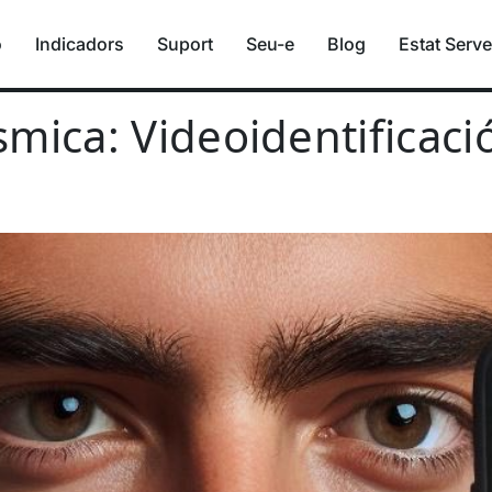
ó
Indicadors
Suport
Seu-e
Blog
Estat Serve
ca: Videoidentificació p
mica: Videoidentificació