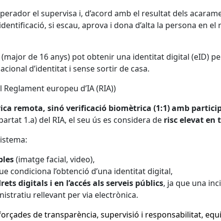
operador el supervisa i, d’acord amb el resultat dels acaramen
identificació, si escau, aprova i dona d’alta la persona en el 
major de 16 anys) pot obtenir una identitat digital (eID) 
onal d’identitat i sense sortir de casa.
el Reglament europeu d’IA (RIA))
rica remota, sinó verificació biomètrica (1:1) amb partici
partat 1.a) del RIA, el seu ús es considera de
risc elevat en 
sistema:
bles
(imatge facial, video),
e condiciona l’obtenció d’una identitat digital,
rets digitals i en l’accés als serveis públics
, ja que una in
tratiu rellevant per via electrònica.
eforçades de transparència, supervisió i responsabilitat, e