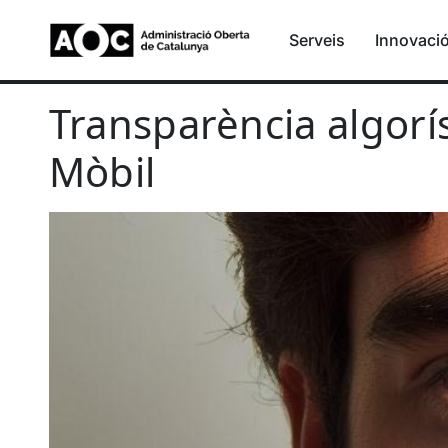
Serveis
Innovaci
Transparència algorísmi
Transparència algorís
Mòbil