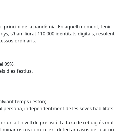
al principi de la pandèmia. En aquell moment, tenir
ys, s’han lliurat 110.000 identitats digitals, resolent
cessos ordinaris.
el 99%.
ls dies festius.
lviant temps i esforç.
vol persona, independentment de les seves habilitats
 un alt nivell de precisió. La taxa de rebuig és molt
eliminar riscos com, p. ex., detectar casos de coacció,