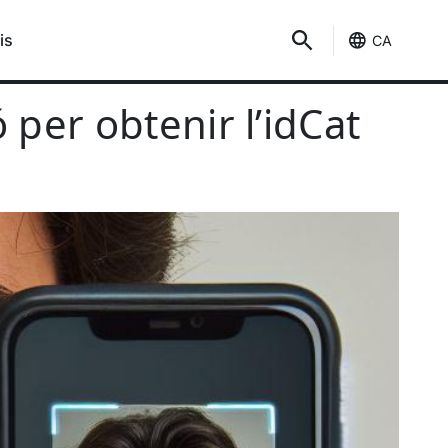
is
CA
er obtenir l’idCAT Mòbil
 per obtenir l’idCat