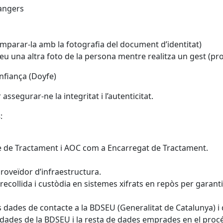
rangers
 comparar-la amb la fotografia del document d’identitat)
reu una altra foto de la persona mentre realitza un gest (pr
nfiança (Doyfe)
ssegurar-ne la integritat i l’autenticitat.
s
:
e de Tractament i AOC com a Encarregat de Tractament.
oveïdor d’infraestructura.
ollida i custòdia en sistemes xifrats en repòs per garantir
es dades de contacte a la BDSEU (Generalitat de Catalunya) i
es dades de la BDSEU i la resta de dades emprades en el procé