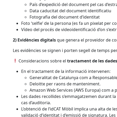
País d’expedició del document pel cas d’est
Data caducitat del document identificatiu
Fotografia del document d’identitat
Foto ‘selfie’ de la persona (es fa un pixelat per
Vídeo del procés de videoidentificació d’on s’ext
2) Evidències digitals
que genera el proveïdor de co
Les evidències se signen i porten segell de temps per a
Consideracions sobre el
tractament de les dade
En el tractament de la informació intervenen:
Generalitat de Catalunya com a Responsabl
Deloitte per raons de manteniment.
Amazon Web Services (AWS Europa) com a pr
Les dades recollides s’emmagatzemen durant la rec
cas d’auditoria.
L’obtenció de l’idCAT Mòbil implica una alta de l
validació d’identitat i d’emissió de signatura. L