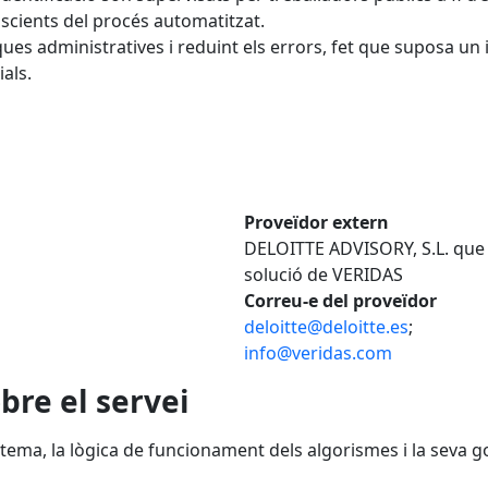
scients del procés automatitzat.
sques administratives i reduint els errors, fet que suposa un
als.
Proveïdor extern
DELOITTE ADVISORY, S.L. que 
solució de VERIDAS
Correu-e del proveïdor
deloitte@deloitte.es
;
info@veridas.com
bre el servei
istema, la lògica de funcionament dels algorismes i la seva 