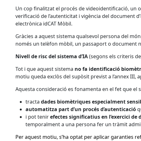
Un cop finalitzat el procés de videoidentificació, un 
verificació de l’autenticitat i vigència del document d’
electrònica idCAT Mòbil.
Gràcies a aquest sistema qualsevol persona del món (
només un telèfon mòbil, un passaport o document naci
Nivell de risc del sistema d’IA
(segons els criteris d
Tot i que aquest sistema
no fa identificació biomèt
motiu queda exclòs del supòsit previst a l’annex III, a
Aquesta consideració es fonamenta en el fet que el 
tracta
dades biomètriques especialment sensi
automatitza part d’un procés d’autenticació
qu
i pot tenir
efectes significatius en l’exercici de d
temporalment a una persona fer un tràmit adminis
Per aquest motiu, s’ha optat per aplicar garanties r