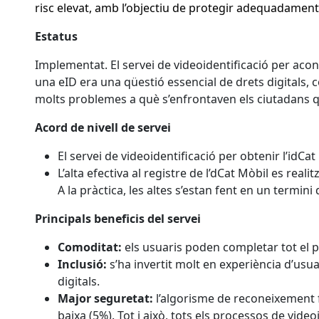
risc elevat, amb l’objectiu de protegir adequadament 
Estatus
Implementat. El servei de videoidentificació per acon
una eID era una qüestió essencial de drets digitals, co
molts problemes a què s’enfrontaven els ciutadans qu
Acord de nivell de servei
El servei de videoidentificació per obtenir l’idCa
L’alta efectiva al registre de l’dCat Mòbil es rea
A la pràctica, les altes s’estan fent en un termini 
Principals beneficis del servei
Comoditat:
els usuaris poden completar tot el p
Inclusió:
s’ha invertit molt en experiència d’usu
digitals.
Major seguretat:
l’algorisme de reconeixement fa
baixa (5%). Tot i això, tots els processos de video