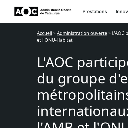
Prestations
Innov
Accueil
>
Administration ouverte
>
L'AOC p
et l'ONU-Habitat
L'AOC particip
du groupe d'e
métropolitain
internationau
l'AMB et l'ON