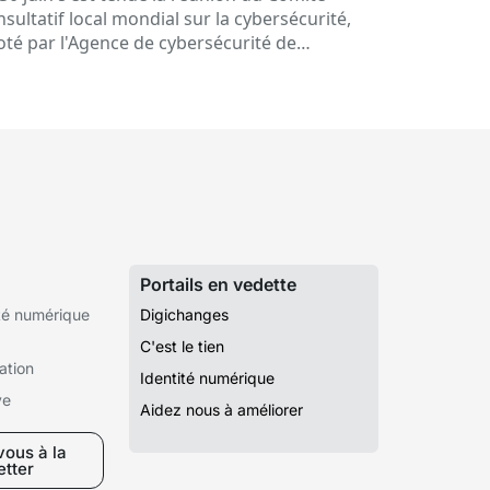
sultatif local mondial sur la cybersécurité,
loté par l'Agence de cybersécurité de
talogne (ACC). Lors de cette session…
Portails en vedette
té numérique
Digichanges
C'est le tien
ation
Identité numérique
ve
Aidez nous à améliorer
ous à la
etter