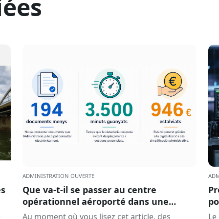
iées
ADMINISTRATION OUVERTE
ADM
es
Que va-t-il se passer au centre
Pr
opérationnel aéroporté dans une
po
minute ?
im
e
Au moment où vous lisez cet article, des
Le