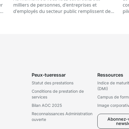
er
milliers de personnes, d'entreprises et
con
d'employés du secteur public remplissent des
pi
formulaires, signent des documents,
Ca
consultent des données ou reçoivent des
notifications électroniques. Tout cela se
déroule de manière routinière…
Peux-tueressar
Ressources
Statut des prestations
Indice de maturi
(DMI)
Conditions de prestation de
services
Campus de form
Bilan AOC 2025
Image corporati
Reconnaissances Administration
Abonnez-v
ouverte
newsl