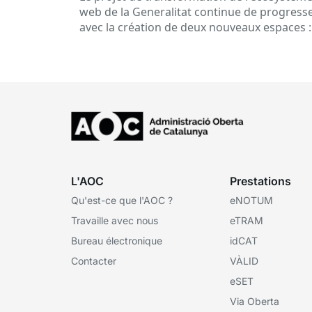
web de la Generalitat continue de progress
avec la création de deux nouveaux espaces :
l'espace Entités et l'espace Ens Local. Ainsi…
L'AOC
Prestations
Qu'est-ce que l'AOC ?
eNOTUM
Travaille avec nous
eTRAM
Bureau électronique
idCAT
Contacter
VÀLID
eSET
Via Oberta