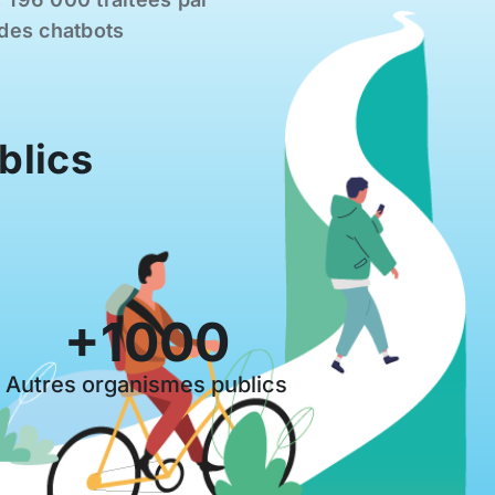
des chatbots
blics
+1000
Autres organismes publics