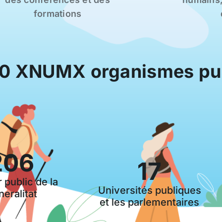
formations
0 XNUMX organismes pu
206
17
 public de la
Universités publiques
eralitat
et les parlementaires