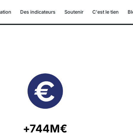
ation
Des indicateurs
Soutenir
C'est le tien
Bl
+744M€