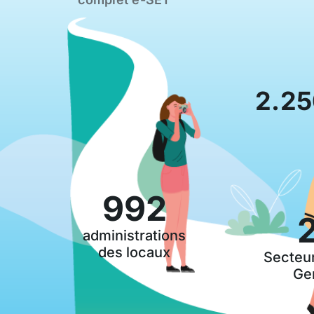
2.25
992
administrations
des locaux
Secteur
Gen