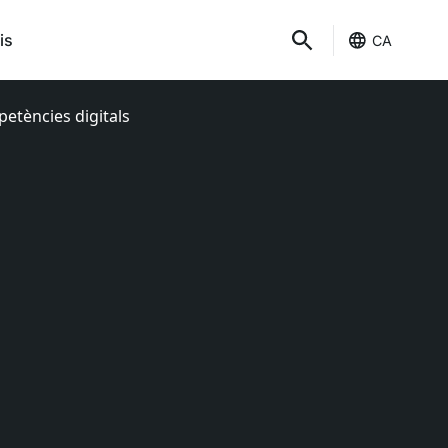
is
CA
mpetències digitals