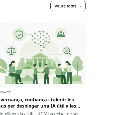
Veure totes →
OVACIÓ
vernança, confiança i talent: les
aus per desplegar una IA útil a les
ministracions
intel·ligència artificial (IA) ha deixat de ser