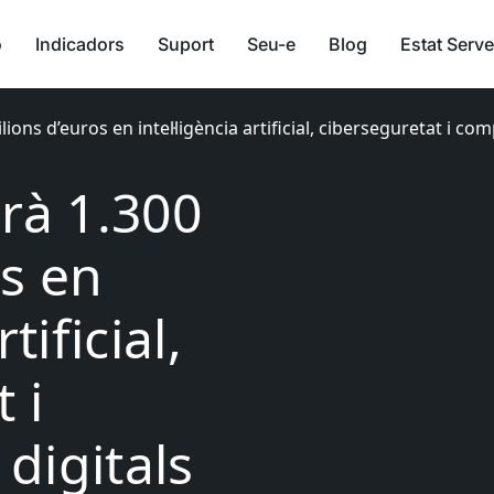
ó
Indicadors
Suport
Seu-e
Blog
Estat Serve
ions d’euros en intel·ligència artificial, ciberseguretat i co
irà 1.300
os en
tificial,
 i
digitals