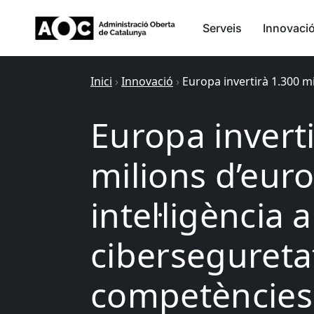
Serveis
Innovaci
Inici
›
Innovació
›
Europa invertirà 1.300 mil
Europa invert
milions d’eur
intel·ligència ar
ciberseguretat
competències 