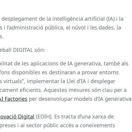
esplegament de la intel·ligència artificial (IA) i la
i l’administració pública, el núvol i les dades, la
s.
reball DIGITAL són:
ibilitat de les aplicacions de IA generativa, també als
ls fons disponibles es destinaran a provar entorns
virtuals”, implementar la Llei d’IA i desplegar
ament eficients. Aquestes mesures són clau per a
AI Factories
per desenvolupar models d’IA generativa
ovació Digital
(EDIH). Es tracta d’una xarxa de
reses i al sector públic accés a coneixements