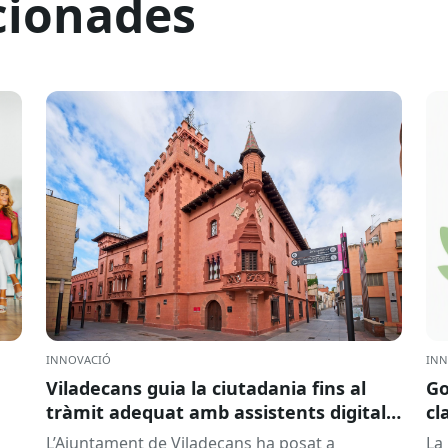
cionades
INNOVACIÓ
INN
Viladecans guia la ciutadania fins al
Go
tràmit adequat amb assistents digitals:
cl
DigiCanvis
ad
L’Ajuntament de Viladecans ha posat a
La 