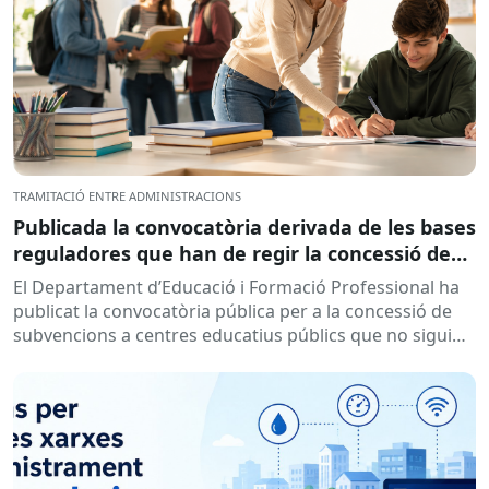
TRAMITACIÓ ENTRE ADMINISTRACIONS
Publicada la convocatòria derivada de les bases
reguladores que han de regir la concessió de
subvencions a centres educatius, per al
El Departament d’Educació i Formació Professional ha
desenvolupament de programes de formació i
publicat la convocatòria pública per a la concessió de
inserció, durant el curs 2026-2027
subvencions a centres educatius públics que no siguin
de titularitat...