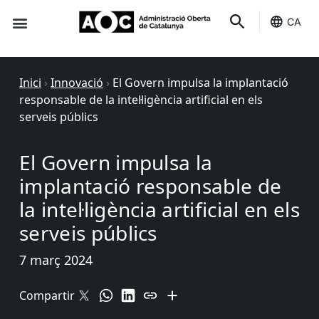
CA
Seu-e
Estat Serveis
Inici
›
Innovació
›
El Govern impulsa la implantació
responsable de la intel·ligència artificial en els
serveis públics
El Govern impulsa la
implantació responsable de
la intel·ligència artificial en els
serveis públics
7 març 2024
Compartir