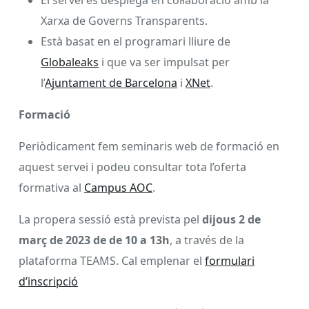
El servei es desplega en col·laboració amb la
Xarxa de Governs Transparents.
Està basat en el programari lliure de
Globaleaks
i que va ser impulsat per
l’
Ajuntament de Barcelona
i
XNet
.
Formació
Periòdicament fem seminaris web de formació en
aquest servei i podeu consultar tota l’oferta
formativa al
Campus AOC
.
La propera sessió està prevista pel
dijous 2 de
març de 2023 de de 10 a 13h
, a través de la
plataforma TEAMS. Cal emplenar el
formulari
d’inscripció