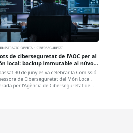
INISTRACIÓ OBERTA
·
CIBERSEGURETAT
lots de ciberseguretat de l’AOC per al
n local: backup immutable al núvol i
tres
 passat 30 de juny es va celebrar la Comissió
sessora de Ciberseguretat del Món Local,
derada per l’Agència de Ciberseguretat de
talunya (ACC). En aquesta sessió...