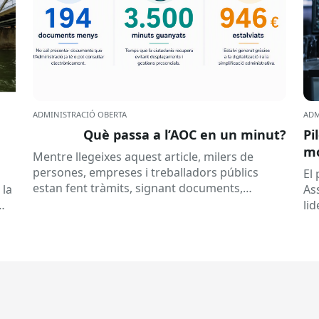
ADMINISTRACIÓ OBERTA
ADM
Què passa a l’AOC en un minut?
Pi
mó
Mentre llegeixes aquest article, milers de
al
persones, empreses i treballadors públics
a
El
estan fent tràmits, signant documents,
 la
As
consultant dades o rebent notificacions
li
electròniques. Tot això passa habitualment...
Ca