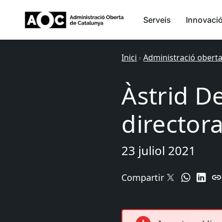
Serveis
Innovaci
Inici
›
Administració obert
Àstrid D
directora
23 juliol 2021
Compartir