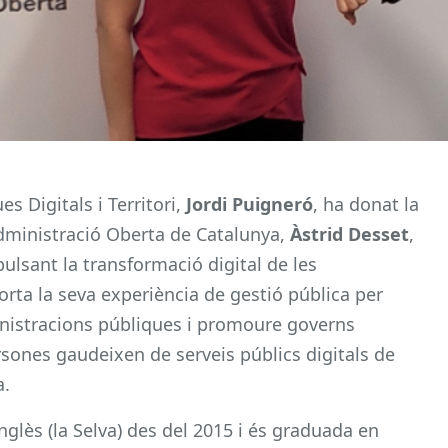
es Digitals i Territori,
Jordi Puigneró
, ha donat la
Administració Oberta de Catalunya,
Àstrid Desset
,
ulsant la transformació digital de les
rta la seva experiència de gestió pública per
ministracions públiques i promoure governs
persones gaudeixen de serveis públics digitals de
a.
nglès (la Selva) des del 2015 i és graduada en