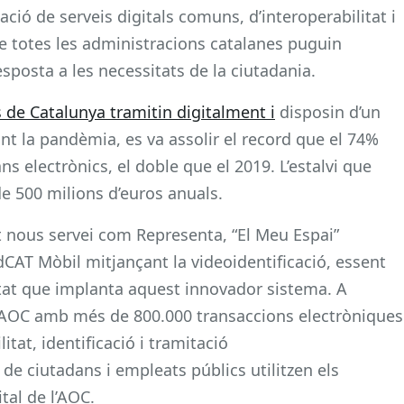
ació de serveis digitals comuns, d’interoperabilitat i
ue totes les administracions catalanes puguin
esposta a les necessitats de la ciutadania.
s de Catalunya tramitin digitalment i
disposin d’un
ant la pandèmia, es va assolir el record que el 74%
ns electrònics, el doble que el 2019. L’estalvi que
 de 500 milions d’euros anuals.
 nous servei com Representa, “El Meu Espai”
’idCAT Mòbil mitjançant la videoidentificació, essent
stat que implanta aquest innovador sistema. A
 l’AOC amb més de 800.000 transaccions electròniques
itat, identificació i tramitació
de ciutadans i empleats públics utilitzen els
ital de l’AOC.