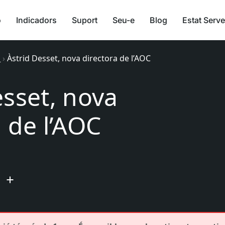
ó
Indicadors
Suport
Seu-e
Blog
Estat Serve
a
›
Àstrid Desset, nova directora de l’AOC
esset, nova
 de l’AOC