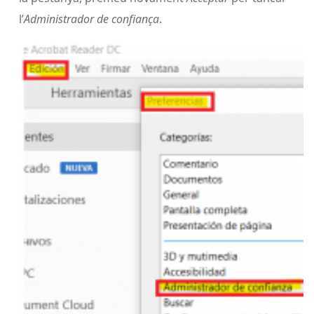
botó
Canviar configuració;
un cop a
Administrar
accés a Internet
marcar l’opció
Configuració
personalitzada,
afegir l’URL:
https://serveis.publics.eacat.cat
;
i marcar
Permetre
accés. P
remeu el botó
Acceptar
i, quan s’hagi tancat
la pestanya, premeu novament
Acceptar
per tancar
l’
Administrador de confiança
.