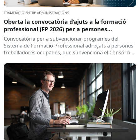
TRAMITACIÓ ENTRE ADMINISTRACIONS
Oberta la convocatòria d’ajuts a la formació
professional (FP 2026) per a persones
treballadores ocupades
Convocatòria per a subvencionar programes del
Sistema de Formació Professional adreçats a persones
treballadores ocupades, que subvenciona el Consorci
per a la Formació Contínua de Catalunya...