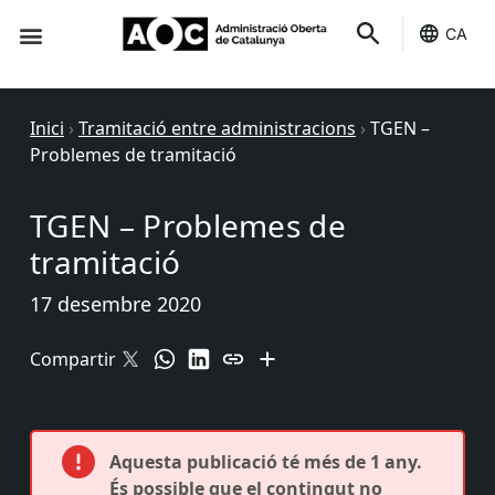
CA
Seu-e
Estat Serveis
Inici
›
Tramitació entre administracions
›
TGEN –
Problemes de tramitació
TGEN – Problemes de
tramitació
17 desembre 2020
Compartir
Aquesta publicació té més de 1 any.
És possible que el contingut no