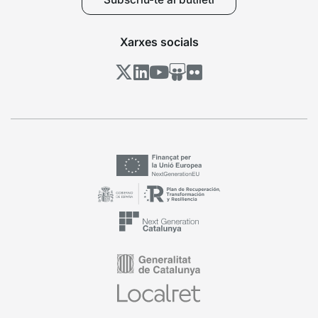
Seu-e
Identitat digital
Ajuda’ns a millorar
Subscriu-te al butlletí
Xarxes socials