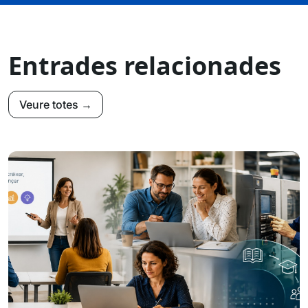
butlletí AOC
Rebeu setmanalment la dosis de vitamines per avançar
cap a un govern digital
Subscriure'm
Entrades relacionades
Veure totes →