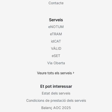
L'AOC
Què és l’AOC
Treballa amb nosaltres
Seu electrònica
Contacte
Serveis
eNOTUM
eTRAM
idCAT
VÀLID
eSET
Via Oberta