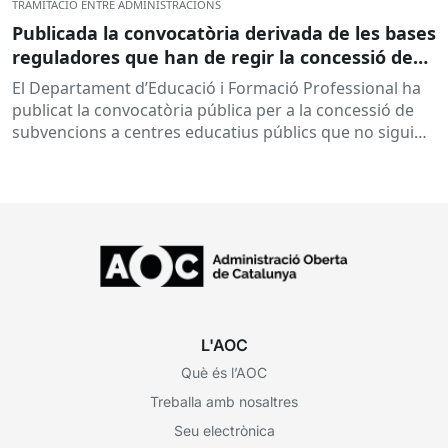
TRAMITACIÓ ENTRE ADMINISTRACIONS
Publicada la convocatòria derivada de les bases
reguladores que han de regir la concessió de
subvencions a centres educatius, per al
El Departament d’Educació i Formació Professional ha
desenvolupament de programes de formació i
publicat la convocatòria pública per a la concessió de
inserció, durant el curs 2026-2027
subvencions a centres educatius públics que no siguin
de titularitat...