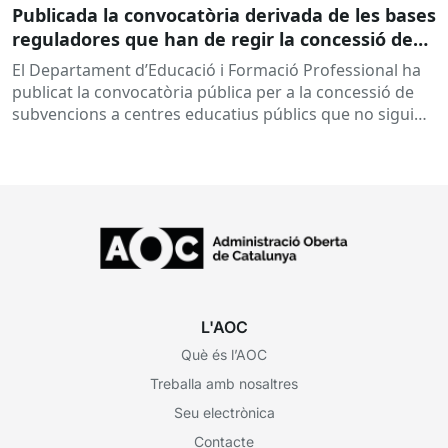
Publicada la convocatòria derivada de les bases
reguladores que han de regir la concessió de
subvencions a centres educatius, per al
El Departament d’Educació i Formació Professional ha
desenvolupament de programes de formació i
publicat la convocatòria pública per a la concessió de
inserció, durant el curs 2026-2027
subvencions a centres educatius públics que no siguin
de titularitat...
L'AOC
Què és l’AOC
Treballa amb nosaltres
Seu electrònica
Contacte