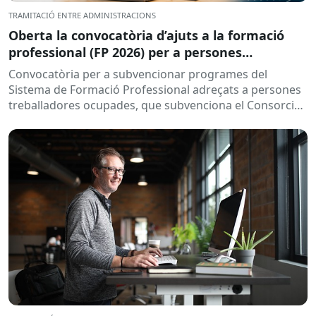
TRAMITACIÓ ENTRE ADMINISTRACIONS
Oberta la convocatòria d’ajuts a la formació
professional (FP 2026) per a persones
treballadores ocupades
Convocatòria per a subvencionar programes del
Sistema de Formació Professional adreçats a persones
treballadores ocupades, que subvenciona el Consorci
per a la Formació Contínua de Catalunya...