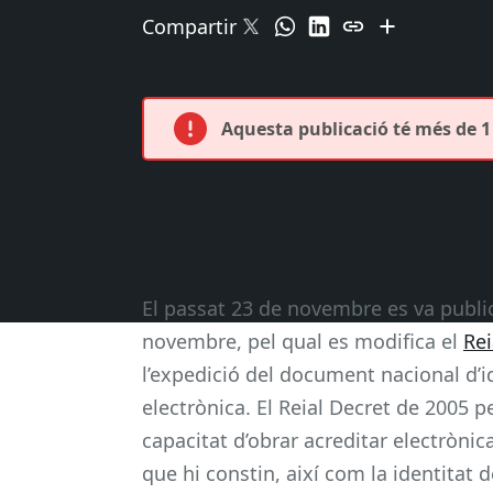
Compartir
Aquesta publicació té més de 1 
El passat 23 de novembre es va publi
novembre, pel qual es modifica el
Rei
l’expedició del document nacional d’id
electrònica. El Reial Decret de 2005 
capacitat d’obrar acreditar electrònica
que hi constin, així com la identitat 