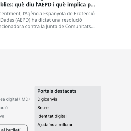
blics: què diu l’AEPD i què implica per
les administracions?
centment, l’Agència Espanyola de Protecció
 Dades (AEPD) ha dictat una resolució
ncionadora contra la Junta de Comunitats
 Castella-la Manxa (exp. EXP202406805) que
na a posar el...
Portals destacats
a digital (IMD)
Digicanvis
ació
Seu-e
iva
Identitat digital
Ajuda’ns a millorar
al butlletí