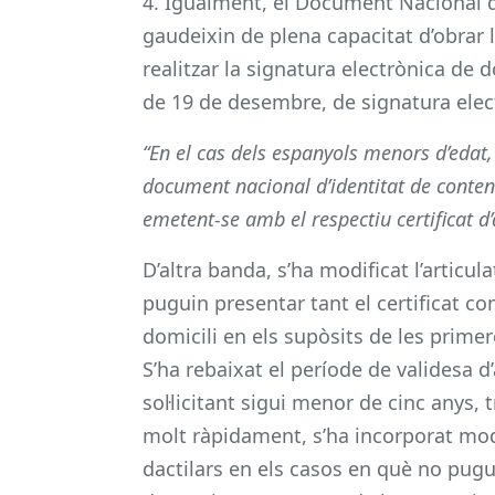
4. Igualment, el Document Nacional d
gaudeixin de plena capacitat d’obrar la
realitzar la signatura electrònica de 
de 19 de desembre, de signatura elec
“En el cas dels espanyols menors d’edat,
document nacional d’identitat de contenir
emetent-se amb el respectiu certificat d’
D’altra banda, s’ha modificat l’articul
puguin presentar tant el certificat c
domicili en els supòsits de les prime
S’ha rebaixat el període de validesa 
sol·licitant sigui menor de cinc anys,
molt ràpidament, s’ha incorporat mod
dactilars en els casos en què no puguin