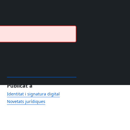
Publicat a
Identitat i signatura digital
Novetats jurídiques