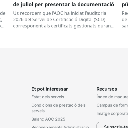
de juliol per presentar la documentació
pú
a 
(de
Us recordem que l’AOC ha iniciat l’auditoria
Re
, i
2026 del Servei de Certificació Digital (SCD)
de
per
corresponent als certificats gestionats durant
sa
l’any 2025.
Dates clau
A qui...
de
tor
Et pot interessar
Recursos
Estat dels serveis
Índex de madures
Condicions de prestació dels
Campus de form
serveis
Imatge corporat
Balanç AOC 2025
Subscriu-te 
Reconeixements Administració