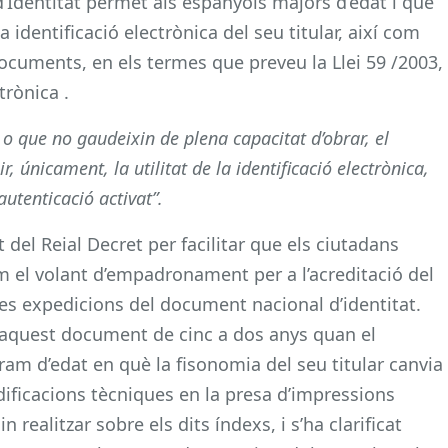
’Identitat permet als espanyols majors d’edat i que
 identificació electrònica del seu titular, així com
documents, en els termes que preveu la Llei 59 /2003,
trònica .
 o que no gaudeixin de plena capacitat d’obrar, el
, únicament, la utilitat de la identificació electrònica,
autenticació activat”.
at del Reial Decret per facilitar que els ciutadans
om el volant d’empadronament per a l’acreditació del
res expedicions del document nacional d’identitat.
d’aquest document de cinc a dos anys quan el
 tram d’edat en què la fisonomia del seu titular canvia
ificacions tècniques en la presa d’impressions
 realitzar sobre els dits índexs, i s’ha clarificat