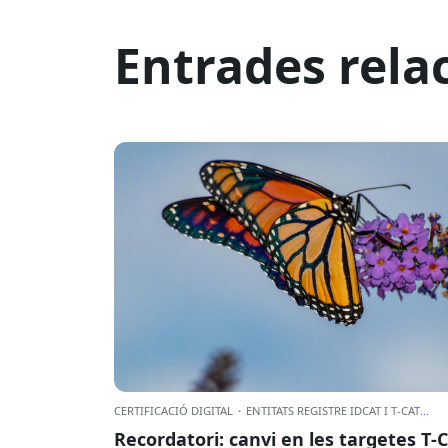
Entrades rela
CERTIFICACIÓ DIGITAL
·
ENTITATS REGISTRE IDCAT I T-CAT
...
Recordatori: canvi en les targetes T‑