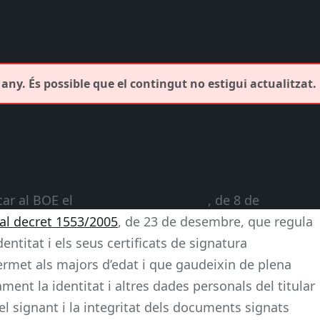
any. És possible que el contingut no estigui actualitzat.
car al BOE el
Reial Decret 869/2013
, de 8 de
al decret 1553/2005
, de 23 de desembre, que regula
entitat i els seus certificats de signatura
permet als majors d’edat i que gaudeixin de plena
ment la identitat i altres dades personals del titular
del signant i la integritat dels documents signats