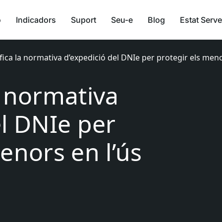
ó
Indicadors
Suport
Seu-e
Blog
Estat Serve
ica la normativa d’expedició del DNIe per protegir els meno
a normativa
el DNIe per
enors en l’ús