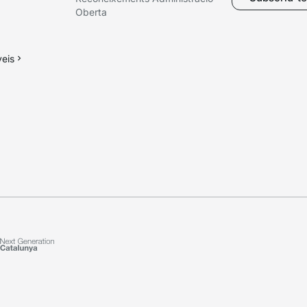
Oberta
veis