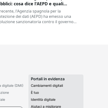
bblici: cosa dice l'AEPD e quali
plicazioni ha per le amministrazioni?
 recente, l'Agenzia spagnola per la
otezione dei dati (AEPD) ha emesso una
soluzione sanzionatoria contro il governo
gionale di Castilla-La Mancha (exp.
P202406805) che ancora una volta mette in
cussione...
Portali in evidenza
à digitale (DMI)
Cambiamenti digitali
azione
È tuo
ale
Identità digitale
Aiutaci a migliorare