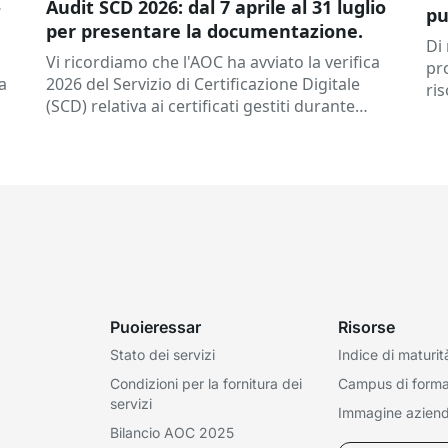
-
Audit SCD 2026: dal 7 aprile al 31 luglio
pu
per presentare la documentazione.
im
Di
Vi ricordiamo che l'AOC ha avviato la verifica
pr
a
2026 del Servizio di Certificazione Digitale
ri
(SCD) relativa ai certificati gestiti durante
re
l'anno 2025.
Date importanti
A chi...
EX
dis
Puoieressar
Risorse
Stato dei servizi
Indice di maturit
Condizioni per la fornitura dei
Campus di form
servizi
Immagine aziend
Bilancio AOC 2025