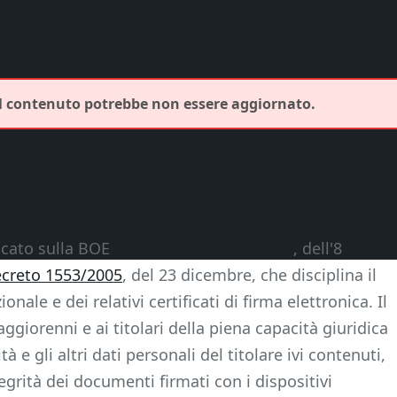
Il contenuto potrebbe non essere aggiornato.
icato sulla BOE
Regio Decreto 869/2013
, dell'8
ecreto 1553/2005
, del 23 dicembre, che disciplina il
nale e dei relativi certificati di firma elettronica. Il
giorenni e ai titolari della piena capacità giuridica
à e gli altri dati personali del titolare ivi contenuti,
tegrità dei documenti firmati con i dispositivi