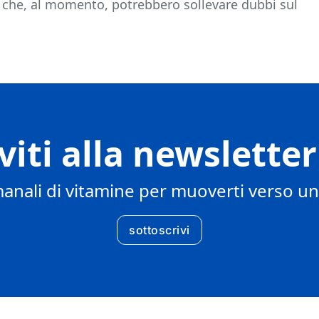
va che, al momento, potrebbero sollevare dubbi sul
iviti alla newslette
manali di vitamine per muoverti verso u
sottoscrivi