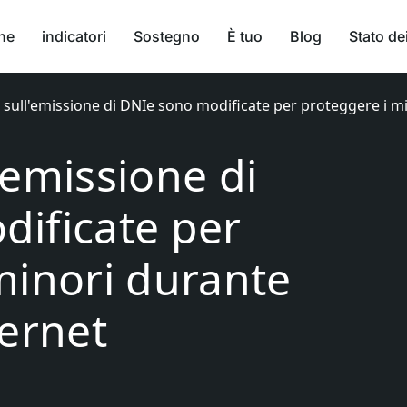
ne
indicatori
Sostegno
È tuo
Blog
Stato dei
sull'emissione di DNIe sono modificate per proteggere i mino
'emissione di
ificate per
minori durante
ternet