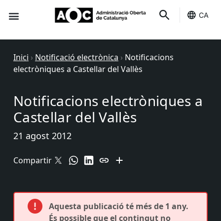
CA
Seu-e
Estat Serveis
Inici
›
Notificació electrònica
›
Notificacions
electròniques a Castellar del Vallès
Notificacions electròniques a
Castellar del Vallès
21 agost 2012
Compartir
Aquesta publicació té més de 1 any.
És possible que el contingut no