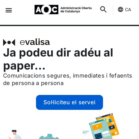
CA
Seu-e
Estat Serveis
Ja podeu dir adéu al
paper…
Comunicacions segures, immediates i fefaents
de persona a persona
Sol·liciteu el servei