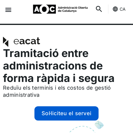
CA
Seu-e
Estat Serveis
Tramitació entre
administracions de
forma ràpida i segura
Reduïu els terminis i els costos de gestió
administrativa
Sol·liciteu el servei