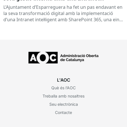
intel·ligent, una de les sessions més ben
L’Ajuntament d’Esparreguera ha fet un pas endavant en
valorades del CGD 2025
la seva transformació digital amb la implementació
d’una Intranet intel·ligent amb SharePoint 365, una eina
que ha substituït...
L'AOC
Què és l’AOC
Treballa amb nosaltres
Seu electrònica
Contacte