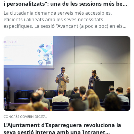
i personalitzats”: una de les sessions més ben
valorades del CGD2025
La ciutadania demanda serveis més accessibles,
eficients i alineats amb les seves necessitats
específiques. La sessió “Avançant (a poc a poc) en els
serveis proactius i...
CONGRÉS GOVERN DIGITAL
L’Ajuntament d’Esparreguera revoluciona la
seva gestió interna amb una Intranet