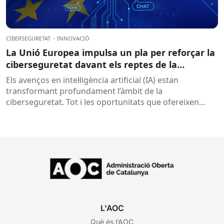
CIBERSEGURETAT
·
INNOVACIÓ
La Unió Europea impulsa un pla per reforçar la
ciberseguretat davant els reptes de la
intel·ligència artificial
Els avenços en intel·ligència artificial (IA) estan
transformant profundament l’àmbit de la
ciberseguretat. Tot i les oportunitats que ofereixen
aquestes tecnologies per prevenir amenaces i reforçar...
L'AOC
Què és l’AOC