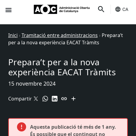
CA
Seu-e
Estat Serveis
Inici
›
Tramitació entre administracions
›
Prepara’t
per a la nova experiència EACAT Tràmits
Prepara’t per a la nova
experiència EACAT Tràmits
15 novembre 2024
Compartir
Aquesta publicació té més de 1 any.
És possible que el contingut no