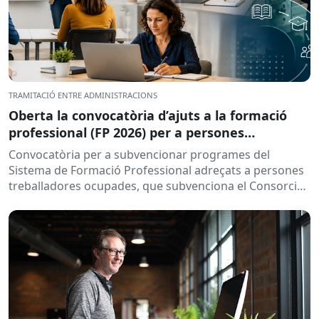
TRAMITACIÓ ENTRE ADMINISTRACIONS
Oberta la convocatòria d’ajuts a la formació
professional (FP 2026) per a persones
treballadores ocupades
Convocatòria per a subvencionar programes del
Sistema de Formació Professional adreçats a persones
treballadores ocupades, que subvenciona el Consorci
per a la Formació Contínua de Catalunya...