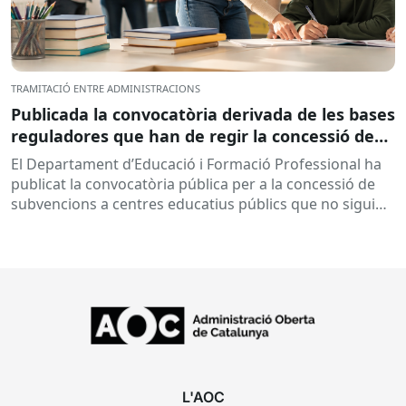
TRAMITACIÓ ENTRE ADMINISTRACIONS
Publicada la convocatòria derivada de les bases
reguladores que han de regir la concessió de
subvencions a centres educatius, per al
El Departament d’Educació i Formació Professional ha
desenvolupament de programes de formació i
publicat la convocatòria pública per a la concessió de
inserció, durant el curs 2026-2027
subvencions a centres educatius públics que no siguin
de titularitat...
L'AOC