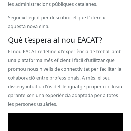
les administracions públiques catalanes.
Segueix llegint per descobrir el que t’ofereix
aquesta nova eina.
Què t’espera al nou EACAT?
El nou EACAT redefineix l’experiència de treball amb
una plataforma més eficient i fàcil d’utilitzar que
promou nous nivells de connectivitat per facilitar la
col·laboració entre professionals. A més, el seu
disseny intuïtiu i l’ús del llenguatge proper i inclusiu
garanteixen una experiència adaptada per a totes
les persones usuàries.